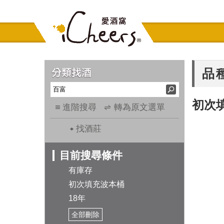
品
初次
進階搜尋
轉為原文選單
找酒莊
目前搜尋條件
有庫存
初次填充波本桶
18年
全部刪除