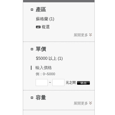
產區
蘇格蘭 (1)
複選
展開更多
單價
$5000 以上 (1)
輸入價格
例：0~5000
~
元之間
容量
展開更多