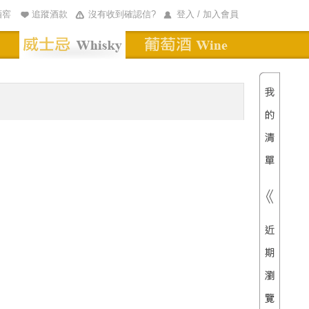
酒窖
追蹤酒款
沒有收到確認信?
登入 / 加入會員
清單內
總價