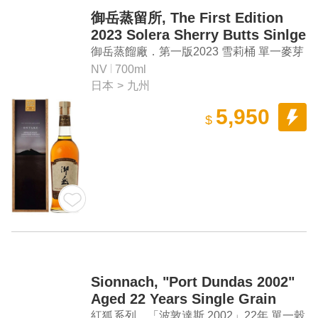
御岳蒸留所, The First Edition
2023 Solera Sherry Butts Sinlge
Malt Japanese Whisky
御岳蒸餾廠．第一版2023 雪莉桶 單一麥芽
日本威士忌
NV
700ml
日本
>
九州
5,950
$
Sionnach, "Port Dundas 2002"
Aged 22 Years Single Grain
Scotch Whisky（蛇年紀念酒）
紅狐系列．「波敦達斯 2002」22年 單一穀