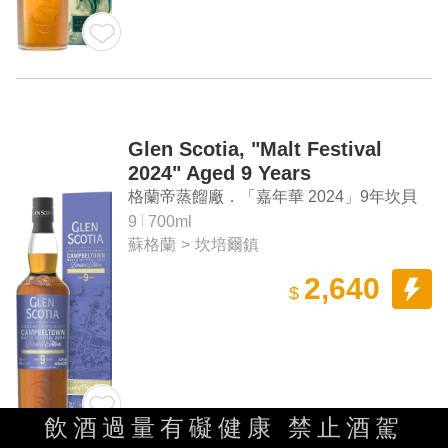
Glen Scotia, "Malt Festival
2024" Aged 9 Years
Campbeltown Single Malt
格蘭帝蒸餾廠．「嘉年華 2024」9年坎貝
Scotch Whisky
爾鎮 單一麥芽蘇格蘭威士忌
9
700ml
蘇格蘭
>
坎培爾鎮
2,640
$
飲酒過量有礙健康 禁止酒駕