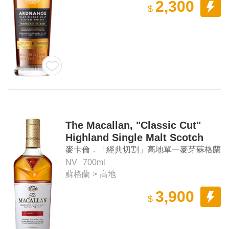
2,300
$
The Macallan, "Classic Cut"
Highland Single Malt Scotch
Whisky (2024 Limited Edition)
麥卡倫．「經典切割」高地單一麥芽蘇格蘭
威士忌（2024限量版）
NV
700ml
蘇格蘭
>
高地
3,900
$