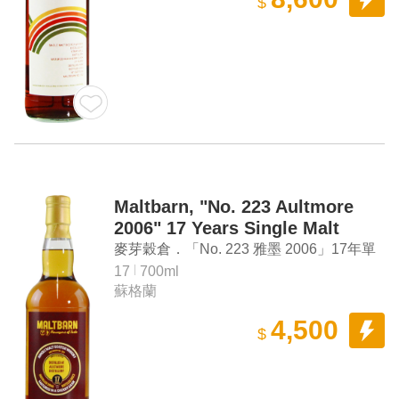
$
Maltbarn, "No. 223 Aultmore
2006" 17 Years Single Malt
Scotch Whisky
麥芽穀倉．「No. 223 雅墨 2006」17年單
一麥芽蘇格蘭威士忌
17
700ml
蘇格蘭
4,500
$