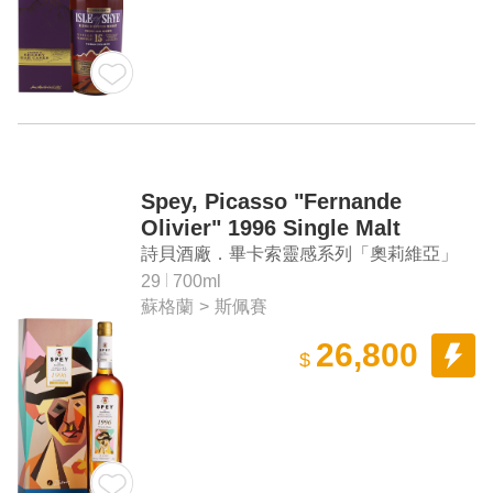
Spey, Picasso "Fernande
Olivier" 1996 Single Malt
Scotch Whisky
詩貝酒廠．畢卡索靈感系列「奧莉維亞」
1996 單一麥芽蘇格蘭威士忌
29
700ml
蘇格蘭
>
斯佩賽
26,800
$