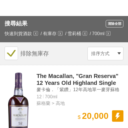
搜尋結果
清除全部
快速到貨酒款
/
有庫存
/
雪莉桶
/
700ml
排除無庫存
排序方式
The Macallan, "Gran Reserva"
12 Years Old Highland Single
Malt Scotch Whisky
麥卡倫．「紫鑽」12年高地單一麥芽蘇格
蘭威士忌（第六版）
12
700ml
蘇格蘭
>
高地
20,000
$