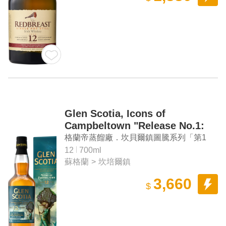
Glen Scotia, Icons of
Campbeltown "Release No.1:
The Mermaid" Aged 12 Years
格蘭帝蒸餾廠．坎貝爾鎮圖騰系列「第1
Campbeltown Single Malt
版：美人魚」12年 坎貝爾鎮 單一麥芽蘇格
12
700ml
Scotch Whisky
蘇格蘭
>
坎培爾鎮
蘭威士忌
3,660
$