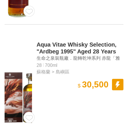
Aqua Vitae Whisky Selection,
"Ardbeg 1995" Aged 28 Years
Single Malt Scotch Whisky
生命之泉裝瓶廠．龍轉乾坤系列 赤龍「雅
柏 1995」28年單一麥芽蘇格蘭威士忌
28
700ml
蘇格蘭
>
島嶼區
30,500
$