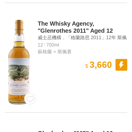
The Whisky Agency,
"Glenrothes 2011" Aged 12
Years Speyside Single Malt
威士忌機構．「格蘭路思 2011」12年 斯佩
Scotch Whisky
賽單一麥芽蘇格蘭威士忌
12
700ml
蘇格蘭
>
斯佩賽
3,660
$