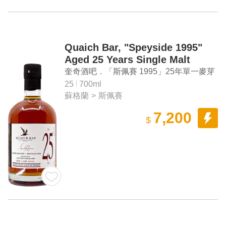
Quaich Bar, "Speyside 1995"
Aged 25 Years Single Malt
Scotch Whisky
奎奇酒吧．「斯佩賽 1995」25年單一麥芽
蘇格蘭威士忌
25
700ml
蘇格蘭
>
斯佩賽
7,200
$