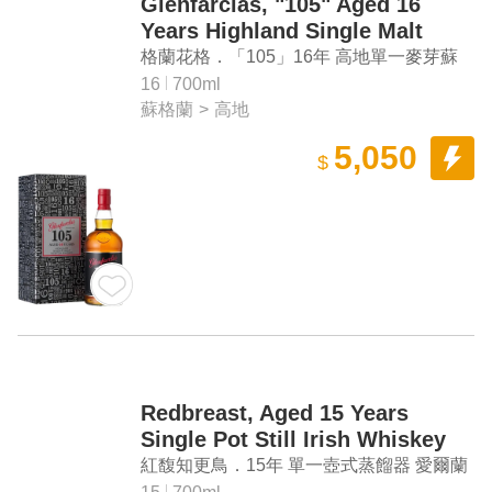
Glenfarclas, "105" Aged 16
Years Highland Single Malt
Scotch Whisky (Wooden Box)
格蘭花格．「105」16年 高地單一麥芽蘇
格蘭威士忌原酒（木盒）
16
700ml
蘇格蘭
>
高地
5,050
$
Redbreast, Aged 15 Years
Single Pot Still Irish Whiskey
紅馥知更鳥．15年 單一壺式蒸餾器 愛爾蘭
威士忌