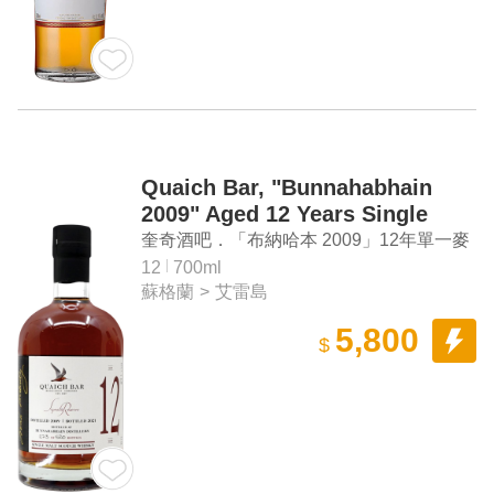
Quaich Bar, "Bunnahabhain
2009" Aged 12 Years Single
Malt Scotch Whisky
奎奇酒吧．「布納哈本 2009」12年單一麥
芽蘇格蘭威士忌
12
700ml
蘇格蘭
>
艾雷島
5,800
$