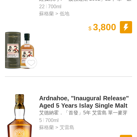
物蘇格蘭威士忌（蛇年紀念酒）
22
700ml
蘇格蘭
>
低地
3,800
$
Ardnahoe, "Inaugural Release"
Aged 5 Years Islay Single Malt
Scotch Whisky
艾德納霍．「首發」5年 艾雷島 單一麥芽
蘇格蘭威士忌
5
700ml
蘇格蘭
>
艾雷島