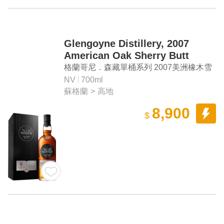
Glengoyne Distillery, 2007
American Oak Sherry Butt
Single Cask Highland Single
格蘭哥尼．森藏單桶系列 2007美洲橡木雪
Malt Scotch Whisky
莉桶 單一麥芽蘇格蘭威士忌
NV
700ml
蘇格蘭
>
高地
8,900
$