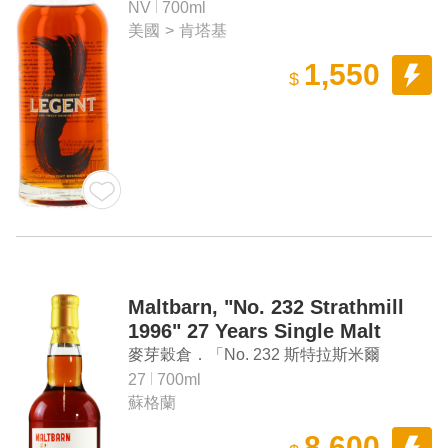
NV
700ml
美國
>
肯塔基
1,550
$
Maltbarn, "No. 232 Strathmill
1996" 27 Years Single Malt
Scotch Whisky
麥芽穀倉．「No. 232 斯特拉斯米爾
1996」27年單一麥芽蘇格蘭威士忌
27
700ml
蘇格蘭
8,600