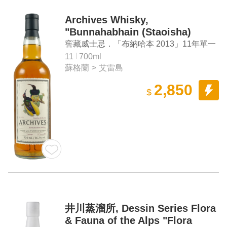
Archives Whisky,
"Bunnahabhain (Staoisha)
2013" 11 Years Old Single Malt
窖藏威士忌．「布納哈本 2013」11年單一
Scotch Whisky
麥芽蘇格蘭威士忌
11
700ml
蘇格蘭
>
艾雷島
2,850
$
井川蒸溜所, Dessin Series Flora
& Fauna of the Alps "Flora