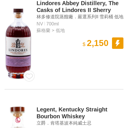
Lindores Abbey Distillery, The
Casks of Lindores II Sherry
Butt Lowland Single Malt
林多修道院蒸餾廠．嚴選系列II 雪莉桶 低地
Scotch Whisky
單一麥芽蘇格蘭威士忌
NV
700ml
蘇格蘭
>
低地
2,150
$
Legent, Kentucky Straight
Bourbon Whiskey
立爵．肯塔基波本純威士忌