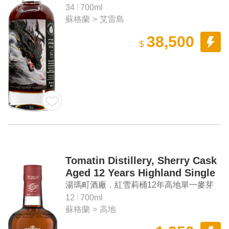
Whisky
一麥芽蘇格蘭威士忌
34
700ml
蘇格蘭
>
艾雷島
38,500
$
Tomatin Distillery, Sherry Cask
Aged 12 Years Highland Single
Malt Scotch Whisky
湯瑪町酒廠．紅雪莉桶12年高地單一麥芽
蘇格蘭威士忌
12
700ml
蘇格蘭
>
高地