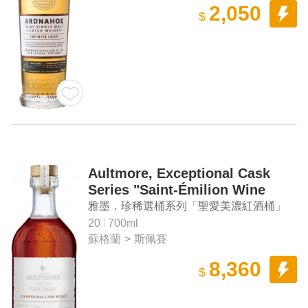
2,050
$
Aultmore, Exceptional Cask
Series "Saint-Émilion Wine
Cask" Aged 20 Years Speyside
雅墨．珍稀選桶系列「聖愛美濃紅酒桶」
Single Malt Scotch Whisky
20年斯佩賽單一麥芽蘇格蘭威士忌
20
700ml
蘇格蘭
>
斯佩賽
8,360
$