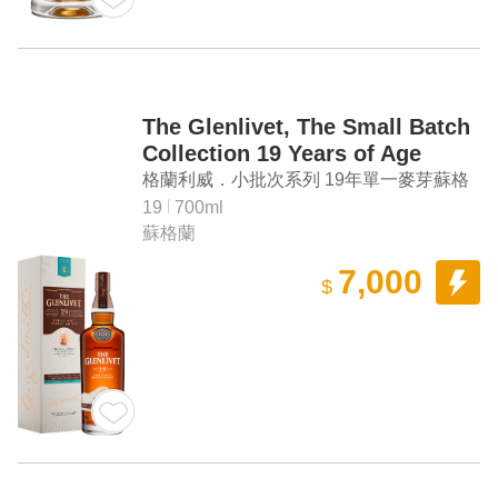
The Glenlivet, The Small Batch
Collection 19 Years of Age
Single Malt Scotch Whisky
格蘭利威．小批次系列 19年單一麥芽蘇格
Cask Strength
蘭威士忌原酒
19
700ml
蘇格蘭
7,000
$