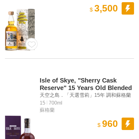
3,500
$
Isle of Skye, "Sherry Cask
Reserve" 15 Years Old Blended
Scotch Whisky (Taiwan
天空之島．「天選雪莉」15年 調和蘇格蘭
Exclusive)
威士忌（臺灣限定）
15
700ml
蘇格蘭
960
$