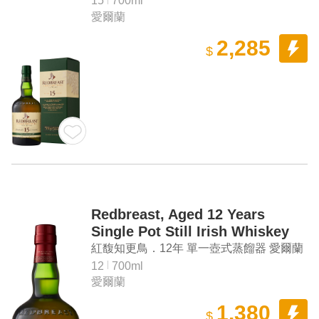
15
700ml
愛爾蘭
2,285
$
Redbreast, Aged 12 Years
Single Pot Still Irish Whiskey
紅馥知更鳥．12年 單一壺式蒸餾器 愛爾蘭
威士忌
12
700ml
愛爾蘭
1,380
$