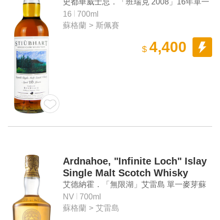
Aged 16 Years Speyside Single
史都華威士忌．「班瑞克 2008」16年單一
Malt Scotch Whisky
麥芽蘇格蘭威士忌
16
700ml
蘇格蘭
>
斯佩賽
4,400
$
Ardnahoe, "Infinite Loch" Islay
Single Malt Scotch Whisky
艾德納霍．「無限湖」艾雷島 單一麥芽蘇
格蘭威士忌
NV
700ml
蘇格蘭
>
艾雷島