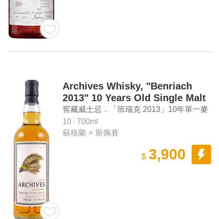
Archives Whisky, "Benriach
2013" 10 Years Old Single Malt
Scotch Whisky
窖藏威士忌．「班瑞克 2013」10年單一麥
芽蘇格蘭威士忌
10
700ml
蘇格蘭
>
斯佩賽
3,900
$