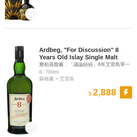
Ardbeg, "For Discussion" 8
Years Old Islay Single Malt
Scotch Whisky (Committee
雅柏蒸餾廠．「議論紛紛」8年艾雷島單一
Exclusive)
麥芽蘇格蘭威士忌（委員會限定版）
8
700ml
蘇格蘭
>
艾雷島
2,888
$