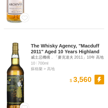
The Whisky Agency, "Macduff
2011" Aged 10 Years Highland
Single Malt Scotch Whisky
威士忌機構．「麥克達夫 2011」10年 高地
單一麥芽蘇格蘭威士忌
10
700ml
蘇格蘭
>
高地
3,560
$