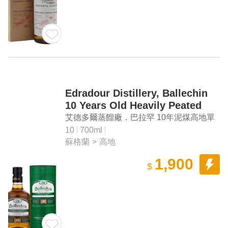
Edradour Distillery, Ballechin
10 Years Old Heavily Peated
Highland Single Malt Scotch
艾德多爾蒸餾廠．巴拉罕 10年泥煤高地單
Whisky
一麥芽蘇格蘭威士忌
10
700ml
蘇格蘭
>
高地
1,900
$