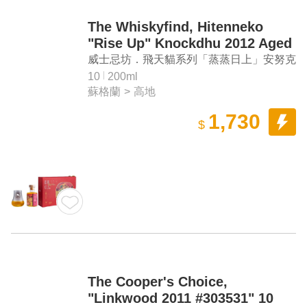
The Whiskyfind, Hitenneko
"Rise Up" Knockdhu 2012 Aged
10 Years Single Malt Scotch
威士忌坊．飛天貓系列「蒸蒸日上」安努克
Whisky (2023 New Year Gift
2012 10年單一麥芽蘇格蘭威士忌（2023兔
10
200ml
Box)
蘇格蘭
>
高地
年禮盒）
1,730
$
The Cooper's Choice,
"Linkwood 2011 #303531" 10