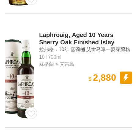
Laphroaig, Aged 10 Years
Sherry Oak Finished Islay
Single Malt Scotch Whisky
拉弗格．10年 雪莉桶 艾雷島單一麥芽蘇格
蘭威士忌
10
700ml
蘇格蘭
>
艾雷島
2,880
$