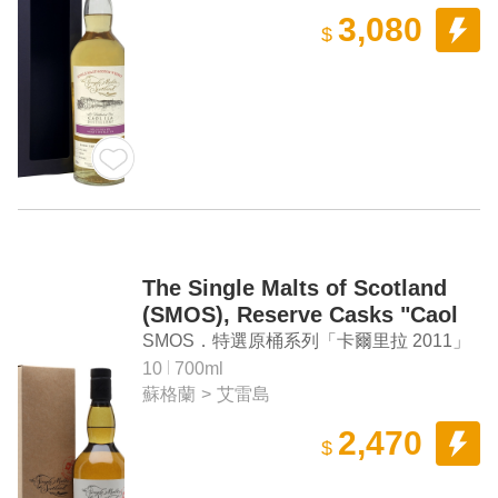
3,080
$
The Single Malts of Scotland
(SMOS), Reserve Casks "Caol
Ila 2011" Single Malt Scotch
SMOS．特選原桶系列「卡爾里拉 2011」
Whisky
單一麥芽蘇格蘭威士忌
10
700ml
蘇格蘭
>
艾雷島
2,470
$