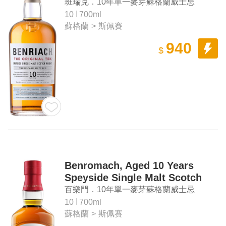
Whisky
班瑞克．10年單一麥芽蘇格蘭威士忌
10
700ml
蘇格蘭
>
斯佩賽
940
$
Benromach, Aged 10 Years
Speyside Single Malt Scotch
Whisky
百樂門．10年單一麥芽蘇格蘭威士忌
10
700ml
蘇格蘭
>
斯佩賽