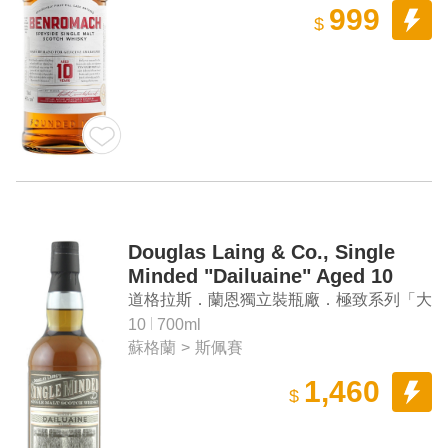
999
$
Douglas Laing & Co., Single
Minded "Dailuaine" Aged 10
Years Speyside Single Malt
道格拉斯．蘭恩獨立裝瓶廠．極致系列「大
Scotch Whisky
雲」10年 單一麥芽蘇格蘭威士忌
10
700ml
蘇格蘭
>
斯佩賽
1,460
$