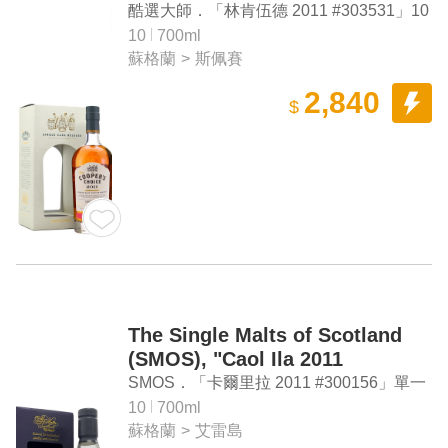
Years Refilled Sherry Cask
酷選大師．「林肯伍德 2011 #303531」10
Single Malt Scotch Whisky
年 雪莉桶 單一麥芽威士忌
10
700ml
蘇格蘭
>
斯佩賽
2,840
$
The Single Malts of Scotland
(SMOS), "Caol Ila 2011
#300156" Single Malt Scotch
SMOS．「卡爾里拉 2011 #300156」單一
Whisky
麥芽蘇格蘭威士忌（台灣限定單桶）
10
700ml
蘇格蘭
>
艾雷島