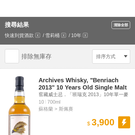
搜尋結果
清除全部
快速到貨酒款
/
雪莉桶
/
10年
排除無庫存
排序方式
Archives Whisky, "Benriach
2013" 10 Years Old Single Malt
Scotch Whisky
窖藏威士忌．「班瑞克 2013」10年單一麥
芽蘇格蘭威士忌
10
700ml
蘇格蘭
>
斯佩賽
3,900
$