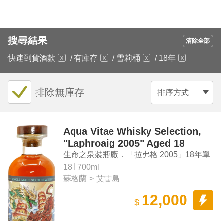
搜尋結果
清除全部
快速到貨酒款
/
有庫存
/
雪莉桶
/
18年
排除無庫存
排序方式
Aqua Vitae Whisky Selection,
"Laphroaig 2005" Aged 18
Years Single Malt Scotch
生命之泉裝瓶廠．「拉弗格 2005」18年單
Whisky
一麥芽蘇格蘭威士忌
18
700ml
蘇格蘭
>
艾雷島
12,000
$