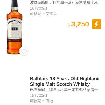
波摩蒸餾廠．18年單一麥芽蘇格蘭威士忌
18
700ml
蘇格蘭
>
艾雷島
3,250
$
Balblair, 18 Years Old Highland
Single Malt Scotch Whisky
巴布萊爾．18年高地單一麥芽蘇格蘭威士
忌
18
700ml
蘇格蘭
>
高地