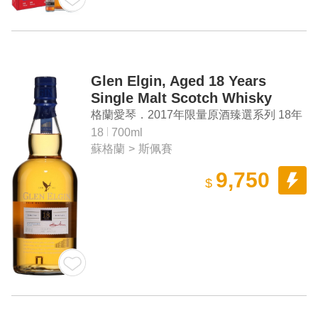
Glen Elgin, Aged 18 Years
Single Malt Scotch Whisky
2017 Special Release
格蘭愛琴．2017年限量原酒臻選系列 18年
單一麥芽蘇格蘭威士忌
18
700ml
蘇格蘭
>
斯佩賽
9,750
$