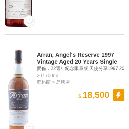
Arran, Angel's Reserve 1997
Vintage Aged 20 Years Single
Malt Scotch Whisky
愛倫．22週年紀念限量版 天使分享1997 20
年單桶單一麥芽蘇格蘭威士忌
20
700ml
蘇格蘭
>
島嶼區
18,500
$