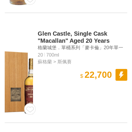
Glen Castle, Single Cask
"Macallan" Aged 20 Years
Single Malt Scotch Whisky
格蘭城堡．單桶系列「麥卡倫」20年單一
麥芽蘇格蘭威士忌
20
700ml
蘇格蘭
>
斯佩賽
22,700
$