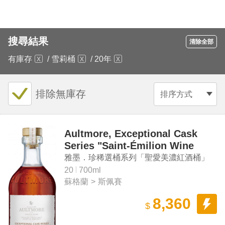
搜尋結果
清除全部
有庫存
/
雪莉桶
/
20年
排除無庫存
排序方式
Aultmore, Exceptional Cask
Series "Saint-Émilion Wine
Cask" Aged 20 Years Speyside
雅墨．珍稀選桶系列「聖愛美濃紅酒桶」
Single Malt Scotch Whisky
20年斯佩賽單一麥芽蘇格蘭威士忌
20
700ml
蘇格蘭
>
斯佩賽
8,360
$