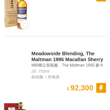
Meadowside Blending, The
Maltman 1995 Macallan Sherry
Hogshead #802 Single Malt
MBI獨立裝瓶廠．The Maltman 1995 麥卡
Scotch Whisky
倫 單一麥芽蘇格蘭威士忌
26
700ml
蘇格蘭
>
斯佩賽
92,300
$