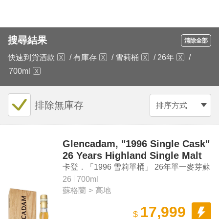
搜尋結果
清除全部
快速到貨酒款
/
有庫存
/
雪莉桶
/
26年
/
700ml
排除無庫存
排序方式
Glencadam, "1996 Single Cask"
26 Years Highland Single Malt
Scotch Whisky
卡登．「1996 雪莉單桶」 26年單一麥芽蘇
格蘭威士忌
26
700ml
蘇格蘭
>
高地
17,999
$