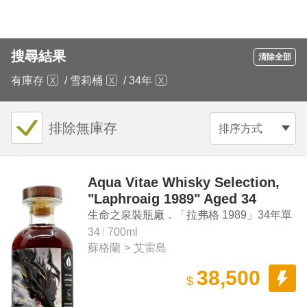
搜尋結果
清除全部
有庫存
/
雪莉桶
/
34年
排除無庫存
排序方式
Aqua Vitae Whisky Selection,
"Laphroaig 1989" Aged 34
Years Single Malt Scotch
生命之泉裝瓶廠．「拉弗格 1989」34年單
Whisky
一麥芽蘇格蘭威士忌
34
700ml
蘇格蘭
>
艾雷島
38,500
$