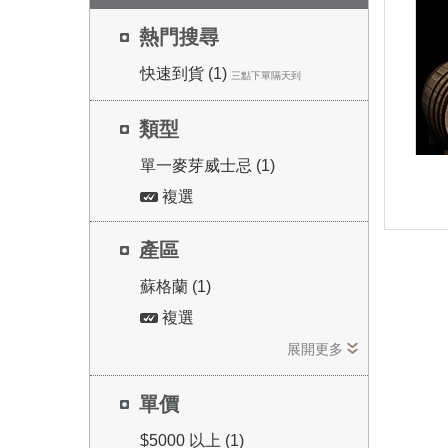
熱門搜尋
快速到貨 (1)
三點下單隔天到
類型
單一麥芽威士忌 (1)
複選
PX 
產區
蘇格蘭 (1)
複選
款香
展開更多
使用
單價
$5000 以上 (1)