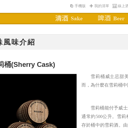
手機版
我的清單
線上
殊風味介紹
莉桶
(Sherry Cask)
雪莉桶威士忌甜
而，為什麼在雪莉桶中
雪莉桶能付予威士
通常約500公升。雪
存於桶中的雪莉酒。由