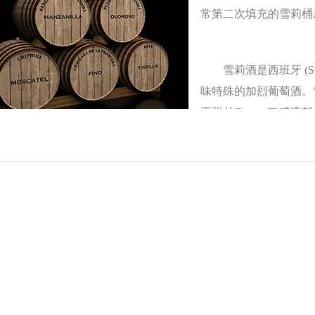
常第二次填充的雪莉桶
雪莉酒是西班牙 (Sp
味特殊的加烈葡萄酒。雪莉
不甜的Fino、口感濃郁的O
Palo Cortado、位於
(Pedro Ximenéz)、Moscatel和混合Oloroso與Pedro Ximenéz的
威士忌選用的雪莉桶較常見的是曾儲存過Oloroso和PX的雪莉桶
氣濃郁、口感濃厚的雪莉酒，通常帶有核桃、焦糖、烤麵包和
這種葡萄在曬乾後釀造濃縮的加烈甜酒帶有焦糖和咖啡香。
由於雪莉桶威士忌的大受歡迎，讓原本就供不應求的雪莉桶更