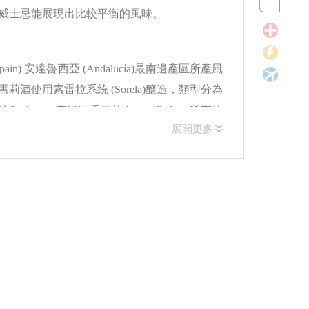
威士忌能展現出比較平衡的風味。
ain) 安達魯西亞 (Andalucía)最南邊產區所產風
酒使用索雷拉系統 (Sorela)釀造，類型分為
roloso、有細緻香氣的Amontillado、稀有的
展開更多
Sanlúcar產區的Manzanilla、甜型依葡萄品種區分的
甜型雪莉酒Cream。
，Oloroso的西班牙文就是芳香的意思，可見是
菸草香氣，而PX則是葡萄品種名，西班牙大多
炙手可熱，未來製造雪莉桶的時間是否能趕上雪