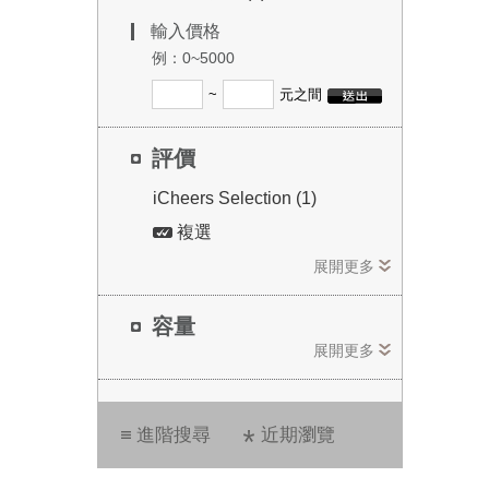
莉桶
輸入價格
例：0~5000
~
元之間
評價
iCheers Selection (1)
複選
展開更多
容量
展開更多
進階搜尋
近期瀏覽