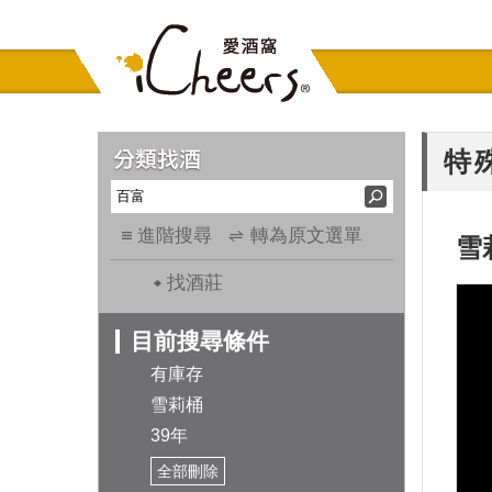
特
進階搜尋
轉為原文選單
雪
找酒莊
目前搜尋條件
有庫存
雪莉桶
39年
全部刪除