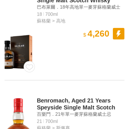
Single Malt Scotch Whisky
巴布萊爾．18年高地單一麥芽蘇格蘭威士
忌
18
700ml
蘇格蘭
>
高地
4,260
$
Benromach, Aged 21 Years
Speyside Single Malt Scotch
Whisky
百樂門．21年單一麥芽蘇格蘭威士忌
21
700ml
蘇格蘭
>
斯佩賽