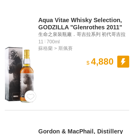
Aqua Vitae Whisky Selection,
GODZILLA "Glenrothes 2011"
11 Years Single Malt Scotch
生命之泉裝瓶廠．哥吉拉系列 初代哥吉拉
Whisky
「格蘭路思 2011」11年單一麥芽蘇格蘭威
11
700ml
蘇格蘭
>
斯佩賽
士忌
4,880
$
Gordon & MacPhail, Distillery