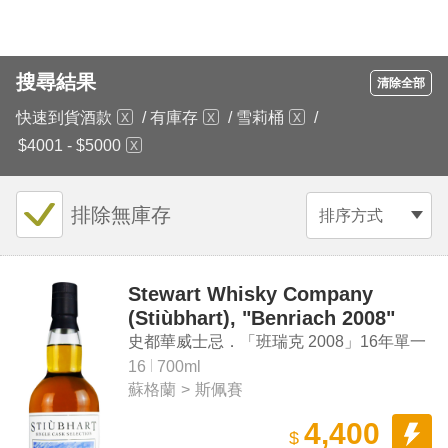
搜尋結果
清除全部
快速到貨酒款
/
有庫存
/
雪莉桶
/
$4001 - $5000
排除無庫存
排序方式
Stewart Whisky Company
(Stiùbhart), "Benriach 2008"
Aged 16 Years Speyside Single
史都華威士忌．「班瑞克 2008」16年單一
Malt Scotch Whisky
麥芽蘇格蘭威士忌
16
700ml
蘇格蘭
>
斯佩賽
4,400
$