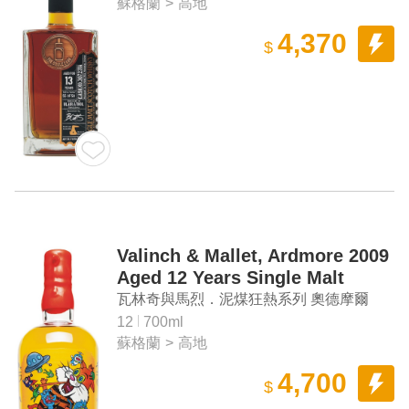
蘇格蘭
>
高地
4,370
$
Valinch & Mallet, Ardmore 2009
Aged 12 Years Single Malt
Scotch Whisky
瓦林奇與馬烈．泥煤狂熱系列 奧德摩爾
2009 12年單一麥芽蘇格蘭威士忌
12
700ml
蘇格蘭
>
高地
4,700
$