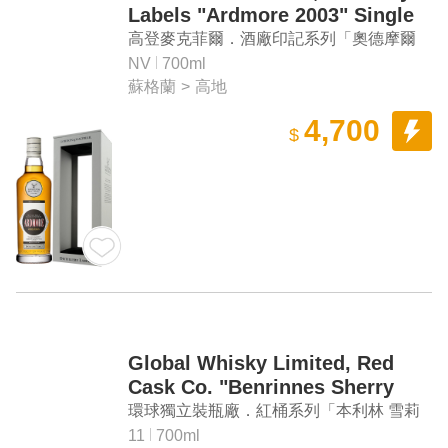
Labels "Ardmore 2003" Single
Malt Scotch Whisky
高登麥克菲爾．酒廠印記系列「奧德摩爾
2003」單一麥芽蘇格蘭威士忌
NV
700ml
蘇格蘭
>
高地
4,700
$
Global Whisky Limited, Red
Cask Co. "Benrinnes Sherry
Matured #308619" Aged 11
環球獨立裝瓶廠．紅桶系列「本利林 雪莉
Years Single Malt Scotch
桶 #308619」11年單一麥芽蘇格蘭威士忌
11
700ml