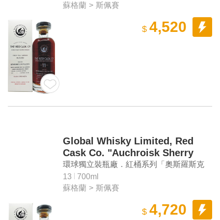
Whisky
蘇格蘭
>
斯佩賽
4,520
$
Global Whisky Limited, Red
Cask Co. "Auchroisk Sherry
Matured #801418" Aged 13
環球獨立裝瓶廠．紅桶系列「奧斯羅斯克
Years Single Malt Scotch
雪莉桶 #801418」13年單一麥芽蘇格蘭威
13
700ml
Whisky
蘇格蘭
>
斯佩賽
士忌
4,720
$