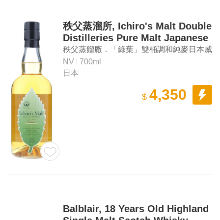
秩父蒸溜所, Ichiro's Malt Double
Distilleries Pure Malt Japanese
Whisky (green)
秩父蒸餾廠．「綠葉」雙桶調和純麥日本威
士忌
NV
700ml
日本
4,350
$
Balblair, 18 Years Old Highland