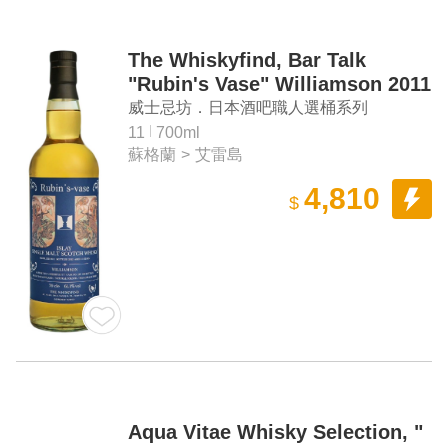
The Whiskyfind, Bar Talk
"Rubin's Vase" Williamson 2011
Aged 11 Years Islay Single Malt
威士忌坊．日本酒吧職人選桶系列
Scotch Whisky
「Rubin's Vase」Williamson 2011 11年艾
11
700ml
蘇格蘭
>
艾雷島
雷島 單一麥芽蘇格蘭威士忌
4,810
$
Aqua Vitae Whisky Selection, "