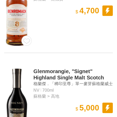
4,700
$
Glenmorangie, "Signet"
Highland Single Malt Scotch
Whisky
格蘭傑．「稀印至尊」單一麥芽蘇格蘭威士
忌
NV
700ml
蘇格蘭
>
高地
5,000
$