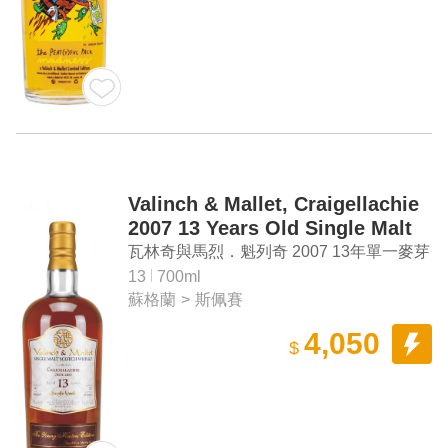
Valinch & Mallet, Craigellachie
2007 13 Years Old Single Malt
Scotch Whisky
瓦林奇與馬烈．魁列奇 2007 13年單一麥芽
蘇格蘭威士忌
13
700ml
蘇格蘭
>
斯佩賽
4,050
$