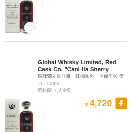
Global Whisky Limited, Red
Cask Co. "Caol Ila Sherry
Matured #311697" Aged 11
環球獨立裝瓶廠．紅桶系列「卡爾里拉 雪
Years Single Malt Scotch
莉桶 #311697」11年單一麥芽蘇格蘭威士
11
700ml
Whisky
蘇格蘭
>
艾雷島
忌
4,720
$