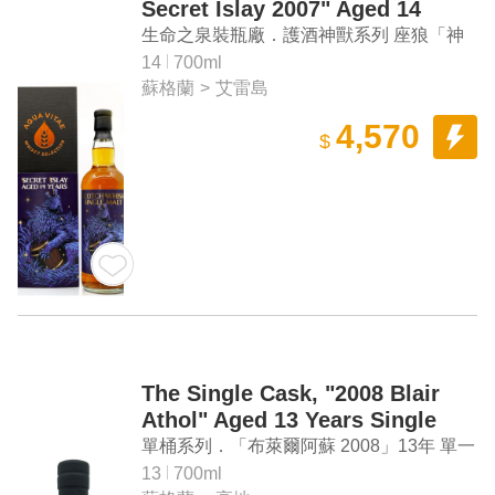
Secret Islay 2007" Aged 14
Years Single Malt Scotch
生命之泉裝瓶廠．護酒神獸系列 座狼「神
Whisky
秘艾雷 2007」14年單一麥芽蘇格蘭威士忌
14
700ml
蘇格蘭
>
艾雷島
4,570
$
The Single Cask, "2008 Blair
Athol" Aged 13 Years Single
Malt Scotch Whisky
單桶系列．「布萊爾阿蘇 2008」13年 單一
麥芽蘇格蘭威士忌
13
700ml