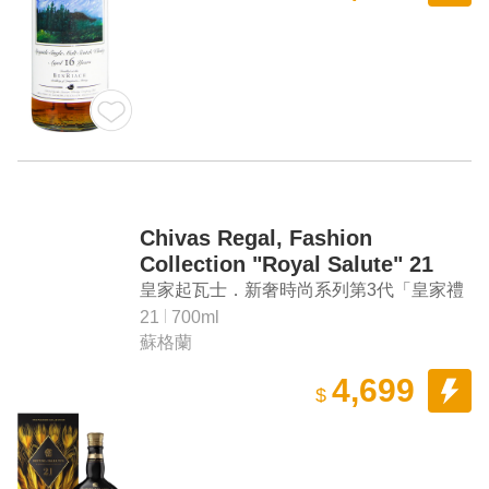
Chivas Regal, Fashion
Collection "Royal Salute" 21
Years Old Blended Scotch
皇家起瓦士．新奢時尚系列第3代「皇家禮
Whisky (The Harris Reed
炮」21年調和蘇格蘭威士忌（Harris
21
700ml
Edition, Gold)
蘇格蘭
Reed，燦金羽冠）
4,699
$