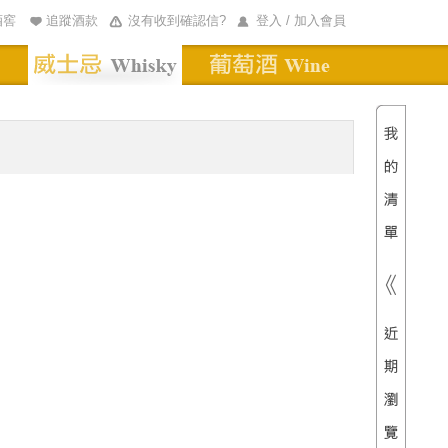
酒窖
追蹤酒款
沒有收到確認信?
登入 / 加入會員
清單內
總價