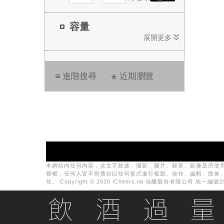
容量
展開更多
進階搜尋
近期瀏覽
本網站內任何內容，含文字敘述、攝影、圖片、錄音、影像及所使
授權，任何人皆不得擅自以任何形式進行複製、改作、編輯、散佈
任。 Copyright © 2026 iCheers.tw 佳釀股份有限公司 統一編號29081