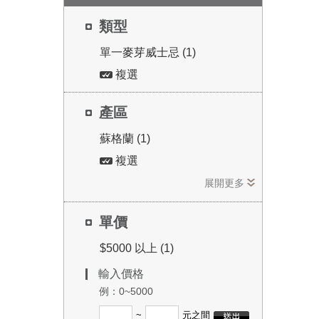
類型
單一麥芽威士忌 (1)
複選
產區
蘇格蘭 (1)
複選
展開更多
單價
$5000 以上 (1)
輸入價格
例：0~5000
~
元之間