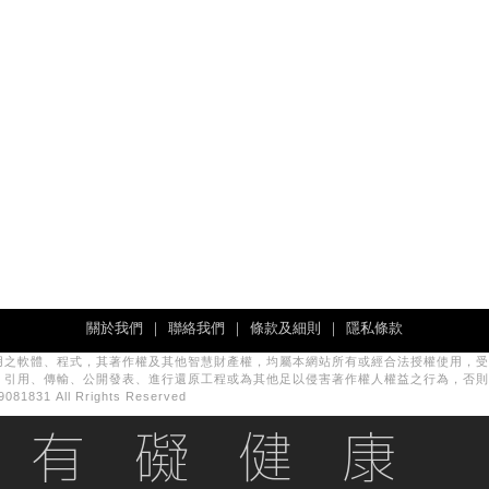
關於我們
｜
聯絡我們
｜
條款及細則
｜
隱私條款
用之軟體、程式，其著作權及其他智慧財產權，均屬本網站所有或經合法授權使用，受
、引用、傳輸、公開發表、進行還原工程或為其他足以侵害著作權人權益之行為，否則
831 All Rrights Reserved