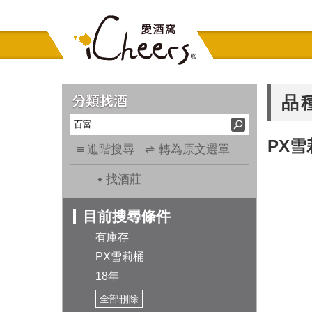
品
PX雪
進階搜尋
轉為原文選單
找酒莊
目前搜尋條件
有庫存
PX雪莉桶
18年
全部刪除