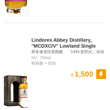
Lindores Abbey Distillery,
"MCDXCIV" Lowland Single
Malt Scotch Whisky
林多修道院蒸餾廠．「1494 創世紀」低地
單一麥芽蘇格蘭威士忌
NV
700ml
蘇格蘭
>
低地
1,500
$