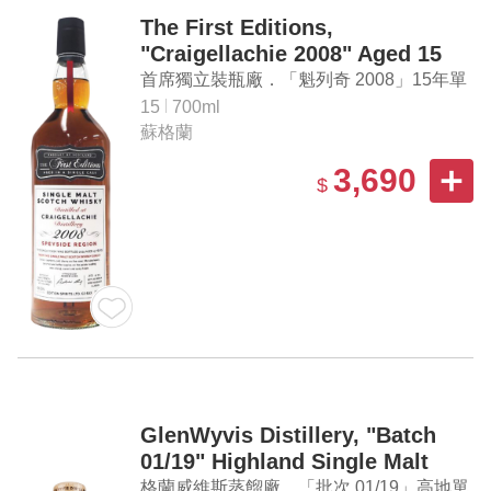
The First Editions,
"Craigellachie 2008" Aged 15
Years Single Malt Scotch
首席獨立裝瓶廠．「魁列奇 2008」15年單
Whisky
一麥芽蘇格蘭威士忌
15
700ml
蘇格蘭
3,690
$
GlenWyvis Distillery, "Batch
01/19" Highland Single Malt
Scotch Whisky
格蘭威維斯蒸餾廠．「批次 01/19」高地單