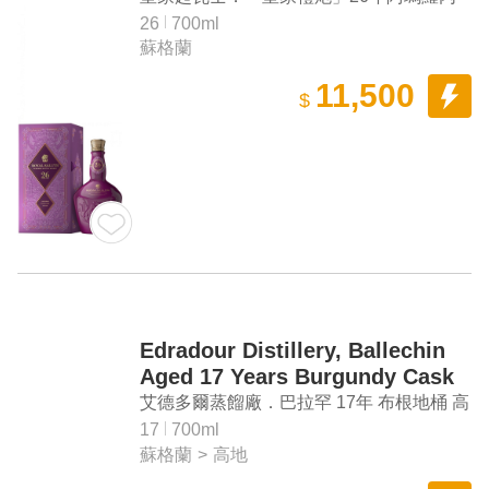
紅酒桶 調和蘇格蘭威士忌
26
700ml
蘇格蘭
11,500
$
Edradour Distillery, Ballechin
Aged 17 Years Burgundy Cask
Highland Single Malt Scotch
艾德多爾蒸餾廠．巴拉罕 17年 布根地桶 高
Whisky
地單一麥芽蘇格蘭威士忌
17
700ml
蘇格蘭
>
高地