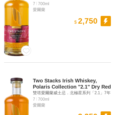
Whiskey
年 單一壺式愛爾蘭威士忌
7
700ml
愛爾蘭
2,750
$
Two Stacks Irish Whiskey,
Polaris Collection "2.1" Dry Red
Tokaji Finish 7 Year Old Single
雙塔愛爾蘭威士忌．北極星系列「2.1」7年
Pot Still Irish Whiskey（附皮
托凱紅酒桶 單一壺式愛爾蘭威士忌（附皮
7
700ml
套）
愛爾蘭
套）