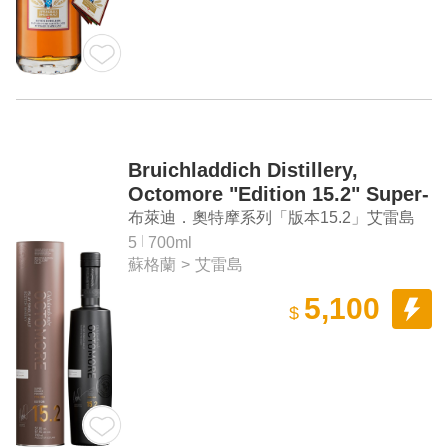
Bruichladdich Distillery,
Octomore "Edition 15.2" Super-
Heavily Peated Islay Single
布萊迪．奧特摩系列「版本15.2」艾雷島
Malt Scotch Whisky
單一麥芽蘇格蘭威士忌
5
700ml
蘇格蘭
>
艾雷島
5,100
$