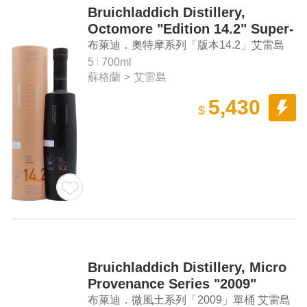
Bruichladdich Distillery,
Octomore "Edition 14.2" Super-
Heavily Peated Islay Single
布萊迪．奧特摩系列「版本14.2」艾雷島
Malt Scotch Whisky
單一麥芽蘇格蘭威士忌
5
700ml
蘇格蘭
>
艾雷島
5,430
$
Bruichladdich Distillery, Micro
Provenance Series "2009"
Single Cask Islay Single Malt
布萊迪．微風土系列「2009」單桶 艾雷島