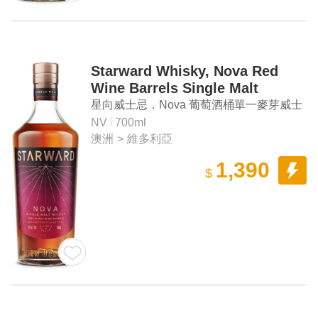
Starward Whisky, Nova Red
Wine Barrels Single Malt
Whisky
星向威士忌．Nova 葡萄酒桶單一麥芽威士
忌
NV
700ml
澳洲
>
維多利亞
1,390
$