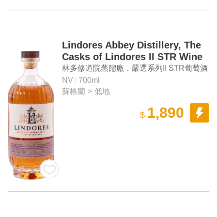
Lindores Abbey Distillery, The
Casks of Lindores II STR Wine
Barrique Lowland Single Malt
林多修道院蒸餾廠．嚴選系列II STR葡萄酒
Scotch Whisky
桶 低地單一麥芽蘇格蘭威士忌
NV
700ml
蘇格蘭
>
低地
1,890
$