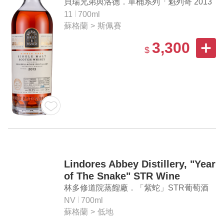
#302039" Single Malt Scotch
貝瑞兄弟與洛德．單桶系列「魁列奇 2013
Whisky
#302039」單一麥芽蘇格蘭威士忌
11
700ml
蘇格蘭
>
斯佩賽
3,300
$
Lindores Abbey Distillery, "Year
of The Snake" STR Wine
Barrique #180544 Lowland
林多修道院蒸餾廠．「紫蛇」STR葡萄酒
Single Malt Scotch Whisky
桶 #180544 單一麥芽蘇格蘭威士忌
NV
700ml
蘇格蘭
>
低地