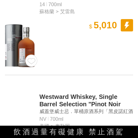
Scotch Whisky
單一麥芽蘇格蘭威士忌
14
700ml
蘇格蘭
>
艾雷島
5,010
$
Westward Whiskey, Single
Barrel Selection "Pinot Noir
Cask" American Single Malt
威蓋堡威士忌．單桶原酒系列「黑皮諾紅酒
Whiskey
桶」單一麥芽美國威士忌
NV
700ml
美國
>
奧勒岡
飲酒過量有礙健康 禁止酒駕