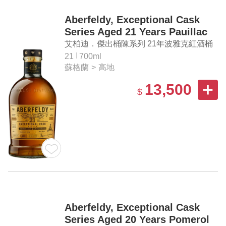
Aberfeldy, Exceptional Cask
Series Aged 21 Years Pauillac
Casks Finish Single Malt
艾柏迪．傑出桶陳系列 21年波雅克紅酒桶
Scotch Whisky Cask Strength
單一麥芽蘇格蘭威士忌原酒
21
700ml
蘇格蘭
>
高地
13,500
$
Aberfeldy, Exceptional Cask
Series Aged 20 Years Pomerol