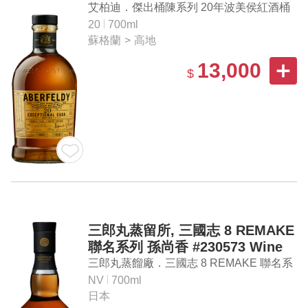
Casks Finish Single Malt
艾柏迪．傑出桶陳系列 20年波美侯紅酒桶
Scotch Whisky Cask Strength
單一麥芽蘇格蘭威士忌原酒
20
700ml
蘇格蘭
>
高地
13,000
$
三郎丸蒸留所, 三國志 8 REMAKE
聯名系列 孫尚香 #230573 Wine
Cask Finish Single Malt
三郎丸蒸餾廠．三國志 8 REMAKE 聯名系
Japanese Whisky
列「孫尚香」#230573 紅酒桶 單一麥芽日
NV
700ml
日本
本威士忌