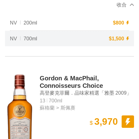
收合
NV
200ml
$
800
NV
700ml
$
1,500
Gordon & MacPhail,
Connoisseurs Choice
"Aultmore 2009" Aged 13 Years
高登麥克菲爾．品味家精選「雅墨 2009」
Single Malt Scotch Whisky
13年 單一麥芽蘇格蘭威士忌
13
700ml
蘇格蘭
>
斯佩賽
3,970
$