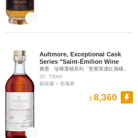
Aultmore, Exceptional Cask
Series "Saint-Émilion Wine
Cask" Aged 20 Years Speyside
雅墨．珍稀選桶系列「聖愛美濃紅酒桶」
Single Malt Scotch Whisky
20年斯佩賽單一麥芽蘇格蘭威士忌
20
700ml
蘇格蘭
>
斯佩賽
8,360
$