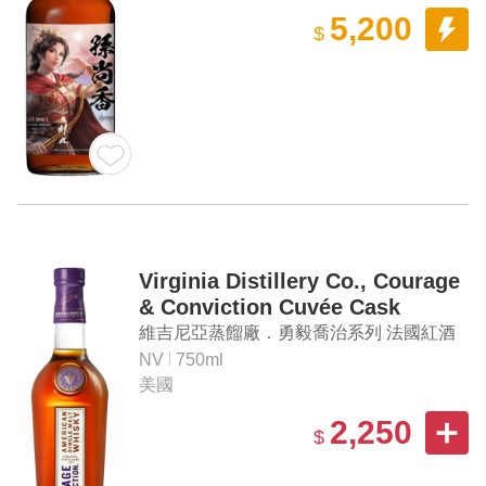
5,200
$
Virginia Distillery Co., Courage
& Conviction Cuvée Cask
Single Malt American Whisky
維吉尼亞蒸餾廠．勇毅喬治系列 法國紅酒
桶 單一麥芽美國威士忌
NV
750ml
美國
2,250
$