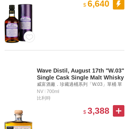
6,640
$
Wave Distil, August 17th "W.03"
Single Cask Single Malt Whisky
威富酒廠．珍藏過桶系列「W.03」單桶 單
一麥芽威士忌
NV
700ml
比利時
3,388
$