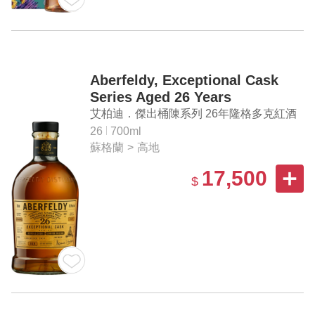
Aberfeldy, Exceptional Cask
Series Aged 26 Years
Languedoc Casks Finish Single
艾柏迪．傑出桶陳系列 26年隆格多克紅酒
Malt Scotch Whisky Cask
桶 單一麥芽蘇格蘭威士忌原酒
26
700ml
Strength
蘇格蘭
>
高地
17,500
$