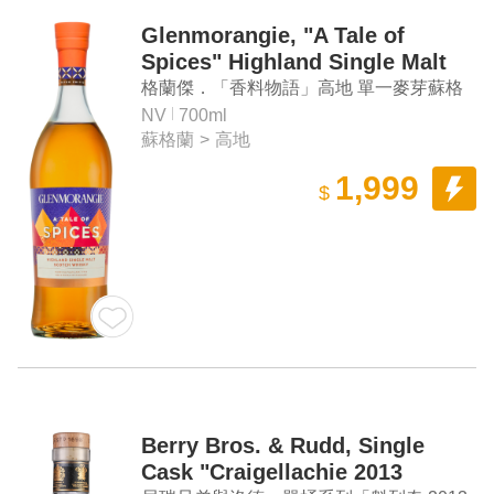
Glenmorangie, "A Tale of
Spices" Highland Single Malt
Scotch Whisky
格蘭傑．「香料物語」高地 單一麥芽蘇格
蘭威士忌
NV
700ml
蘇格蘭
>
高地
1,999
$
Berry Bros. & Rudd, Single
Cask "Craigellachie 2013