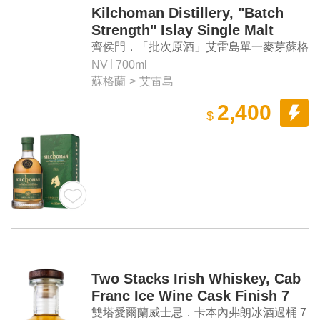
Kilchoman Distillery, "Batch
Strength" Islay Single Malt
Scotch Whisky
齊侯門．「批次原酒」艾雷島單一麥芽蘇格
蘭威士忌
NV
700ml
蘇格蘭
>
艾雷島
2,400
$
Two Stacks Irish Whiskey, Cab
Franc Ice Wine Cask Finish 7
Years Old Single Pot Still Irish
雙塔愛爾蘭威士忌．卡本內弗朗冰酒過桶 7