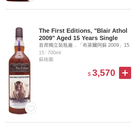
The First Editions, "Blair Athol
2009" Aged 15 Years Single
Malt Scotch Whisky
首席獨立裝瓶廠．「布萊爾阿蘇 2009」15
年單一麥芽蘇格蘭威士忌
15
700ml
蘇格蘭
3,570
$