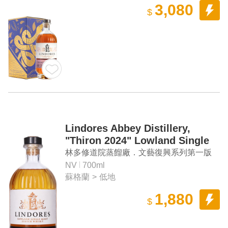
3,080
$
Lindores Abbey Distillery,
"Thiron 2024" Lowland Single
Malt Scotch Whisky
林多修道院蒸餾廠．文藝復興系列第一版
「帝龍 2024」低地單一麥芽蘇格蘭威士忌
NV
700ml
蘇格蘭
>
低地
1,880
$