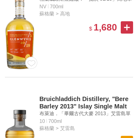
一麥芽蘇格蘭威士忌
NV
700ml
蘇格蘭
>
高地
1,680
$
Bruichladdich Distillery, "Bere
Barley 2013" Islay Single Malt
Scotch Whisky
布萊迪．「畢爾古代大麥 2013」艾雷島單
一麥芽蘇格蘭威士忌
10
700ml
蘇格蘭
>
艾雷島