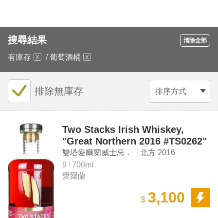
搜尋結果
清除全部
有庫存
/
葡萄酒桶
排除無庫存
排序方式
Two Stacks Irish Whiskey,
"Great Northern 2016 #TS0262"
Cab Franc Ice Wine Cask Finish
雙塔愛爾蘭威士忌．「北方 2016
9 Year Old Pot Still Irish
#TS0262」卡本內弗朗冰酒過桶 9年 單一
9
700ml
Whiskey
愛爾蘭
壺式愛爾蘭威士忌
3,100
$