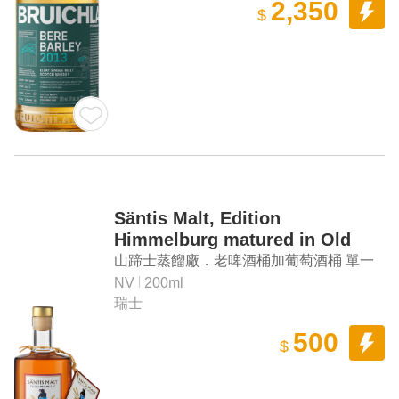
2,350
$
Säntis Malt, Edition
Himmelburg matured in Old
Beer and Wine Casks Single
山蹄士蒸餾廠．老啤酒桶加葡萄酒桶 單一
Malt Swiss Alpine Whisky
麥芽威士忌
NV
200ml
瑞士
500
$