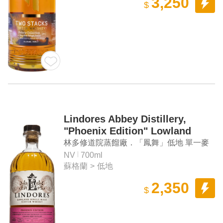
3,250
$
Lindores Abbey Distillery,
"Phoenix Edition" Lowland
Single Malt Scotch Whisky
林多修道院蒸餾廠．「鳳舞」低地 單一麥
芽蘇格蘭威士忌
NV
700ml
蘇格蘭
>
低地
2,350
$