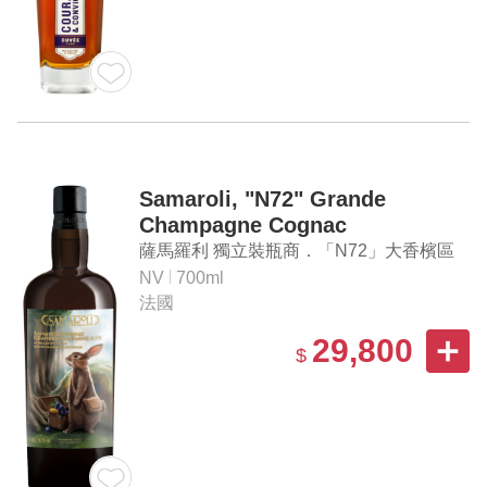
Samaroli, "N72" Grande
Champagne Cognac
薩馬羅利 獨立裝瓶商．「N72」大香檳區
干邑白蘭地
NV
700ml
法國
29,800
$