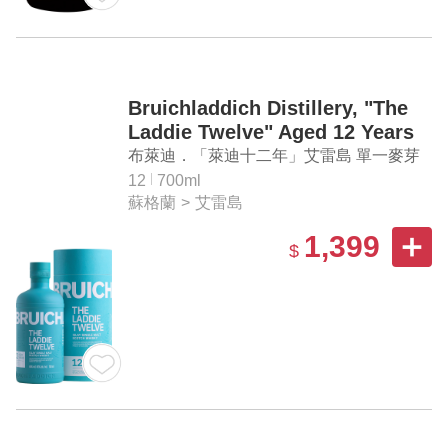
Bruichladdich Distillery, "The
Laddie Twelve" Aged 12 Years
Islay Single Malt Scotch
布萊迪．「萊迪十二年」艾雷島 單一麥芽
Whisky
蘇格蘭威士忌
12
700ml
蘇格蘭
>
艾雷島
1,399
$