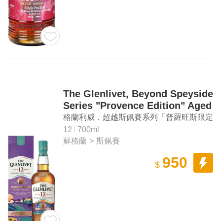
The Glenlivet, Beyond Speyside
Series "Provence Edition" Aged
12 Years Single Malt Scotch
格蘭利威．超越斯佩賽系列「普羅旺斯限定
Whisky
版」12年單一麥芽蘇格蘭威士忌
12
700ml
蘇格蘭
>
斯佩賽
950
$