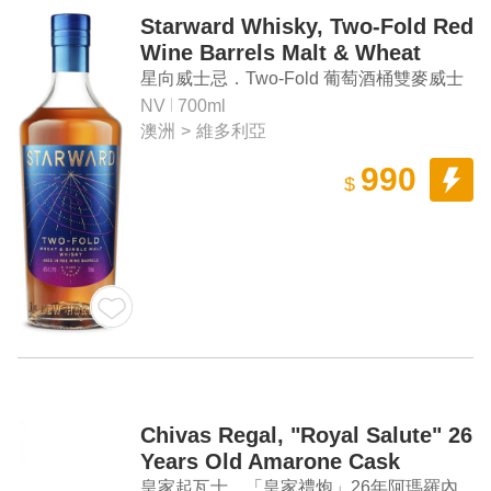
Starward Whisky, Two-Fold Red
Wine Barrels Malt & Wheat
Whisky
星向威士忌．Two-Fold 葡萄酒桶雙麥威士
忌
NV
700ml
澳洲
>
維多利亞
990
$
Chivas Regal, "Royal Salute" 26
Years Old Amarone Cask
Blended Scotch Whisky
皇家起瓦士．「皇家禮炮」26年阿瑪羅內