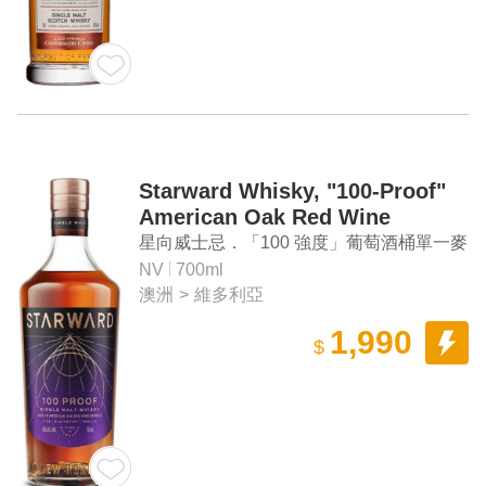
Starward Whisky, "100-Proof"
American Oak Red Wine
Barrels Single Malt Whisky
星向威士忌．「100 強度」葡萄酒桶單一麥
芽威士忌
NV
700ml
澳洲
>
維多利亞
1,990
$