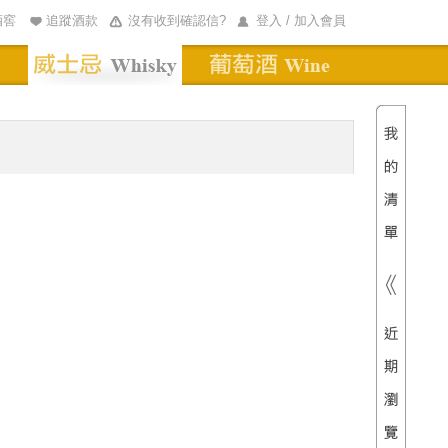
酒窖
追蹤酒款
沒有收到確認信?
登入 / 加入會員
清單內
總價