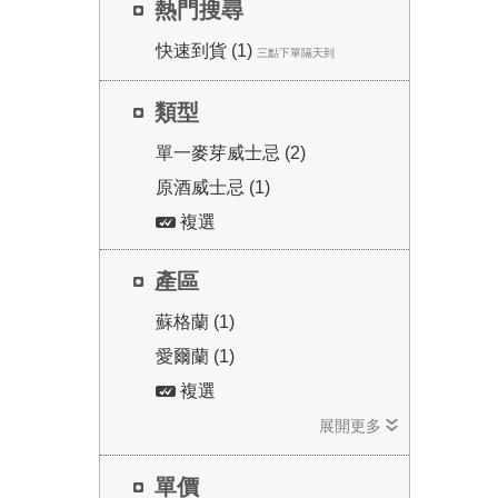
熱門搜尋
快速到貨 (1)
三點下單隔天到
類型
單一麥芽威士忌 (2)
原酒威士忌 (1)
複選
產區
蘇格蘭 (1)
愛爾蘭 (1)
複選
展開更多
單價