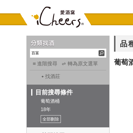
品
葡萄
進階搜尋
轉為原文選單
找酒莊
目前搜尋條件
葡萄酒桶
18年
全部刪除