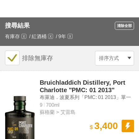
搜尋結果
清除全部
有庫存
/
紅酒桶
/
9年
排除無庫存
排序方式
Bruichladdich Distillery, Port
Charlotte "PMC: 01 2013"
Heavily Peated Single Malt
布萊迪．波夏系列「PMC: 01 2013」單一
Scotch Whisky
麥芽蘇格蘭威士忌
9
700ml
蘇格蘭
>
艾雷島
3,400
$