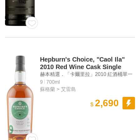
Hepburn's Choice, "Caol Ila"
2010 Red Wine Cask Single
Malt Scotch Whisky
赫本精選．「卡爾里拉」2010 紅酒桶單一
麥芽蘇格蘭威士忌
9
700ml
蘇格蘭
>
艾雷島
2,690
$