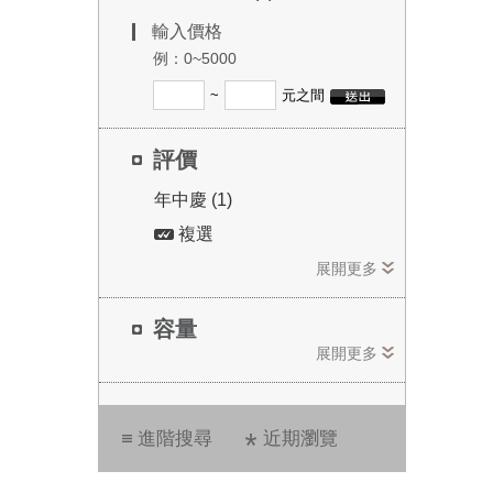
輸入價格
例：0~5000
~
元之間
評價
年中慶 (1)
複選
展開更多
容量
展開更多
進階搜尋
近期瀏覽