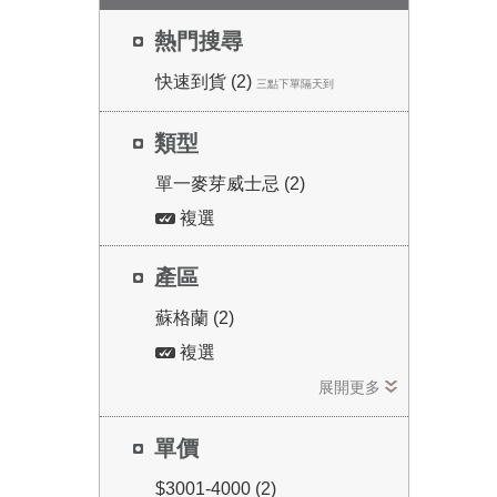
熱門搜尋
快速到貨 (2)
三點下單隔天到
類型
單一麥芽威士忌 (2)
複選
產區
蘇格蘭 (2)
複選
展開更多
單價
$3001-4000 (2)