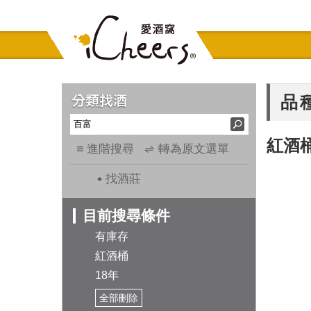
品
紅酒
進階搜尋
轉為原文選單
找酒莊
目前搜尋條件
有庫存
紅酒桶
18年
全部刪除