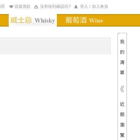
酒窖
追蹤酒款
沒有收到確認信?
登入 / 加入會員
清單內
總價