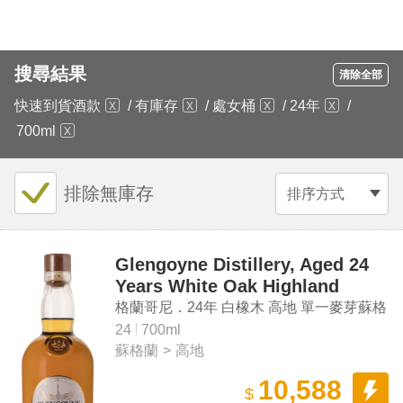
搜尋結果
清除全部
快速到貨酒款
/
有庫存
/
處女桶
/
24年
/
700ml
排除無庫存
排序方式
Glengoyne Distillery, Aged 24
Years White Oak Highland
Single Malt Scotch Whisky
格蘭哥尼．24年 白橡木 高地 單一麥芽蘇格
蘭威士忌
24
700ml
蘇格蘭
>
高地
10,588
$