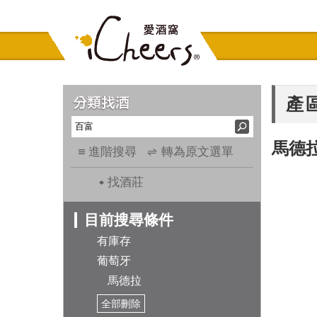
產
馬德
進階搜尋
轉為原文選單
找酒莊
目前搜尋條件
有庫存
葡萄牙
馬德拉
全部刪除