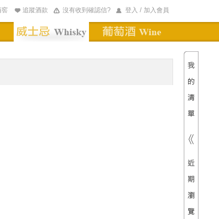
酒窖
追蹤酒款
沒有收到確認信?
登入 / 加入會員
清單內
總價