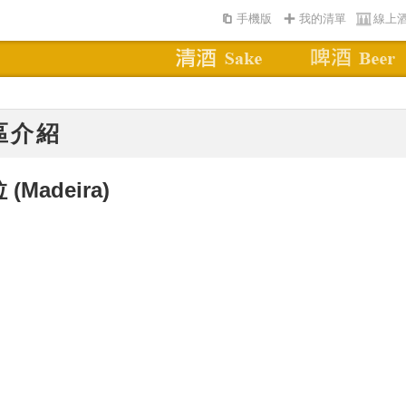
手機版
我的清單
線上
區介紹
拉
(Madeira)