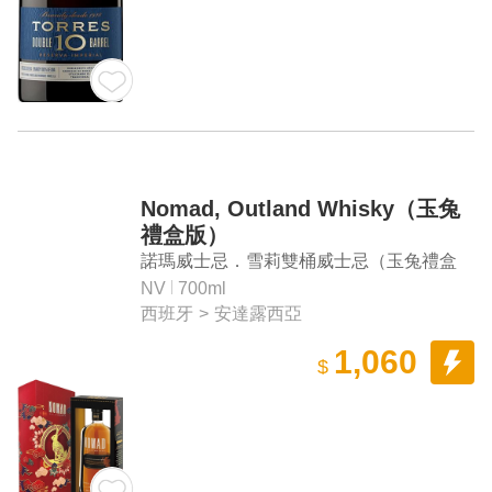
Nomad, Outland Whisky（玉兔
禮盒版）
諾瑪威士忌．雪莉雙桶威士忌（玉兔禮盒
版）
NV
700ml
西班牙
>
安達露西亞
1,060
$