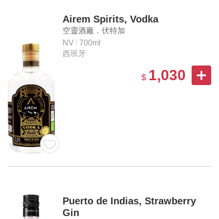
Airem Spirits, Vodka
空靈酒廠．伏特加
NV
700ml
西班牙
1,030
$
Puerto de Indias, Strawberry
Gin