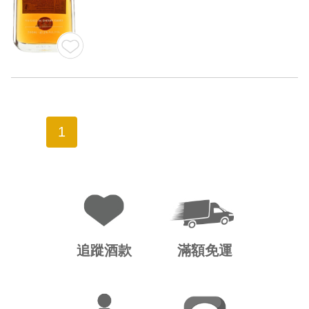
1
追蹤酒款
滿額免運