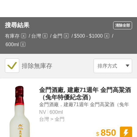
搜尋結果
清除全部
有庫存
/
台灣
/
金門
/
$500 - $1000
/
600ml
排除無庫存
排序方式
金門酒廠, 建廠71週年 金門高粱酒
（兔年特優紀念酒）
金門酒廠．建廠71週年 金門高粱酒（兔年
特優紀念酒）
NV
600ml
台灣
>
金門
850
$