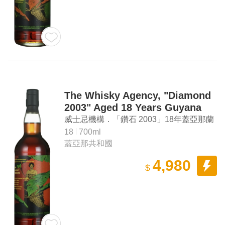
The Whisky Agency, "Diamond
2003" Aged 18 Years Guyana
Rum (ALC 53.1%)
威士忌機構．「鑽石 2003」18年蓋亞那蘭
姆酒（ALC 53.1%）
18
700ml
蓋亞那共和國
4,980
$