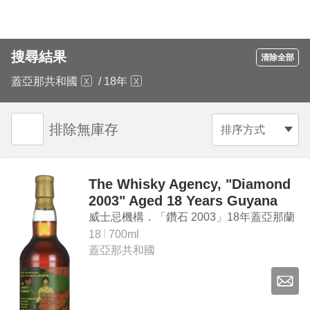
搜尋結果
清除全部
蓋亞那共和國
/
18年
排除無庫存
排序方式
The Whisky Agency, "Diamond
2003" Aged 18 Years Guyana
Rum (ALC 51.3%)
威士忌機構．「鑽石 2003」18年蓋亞那蘭
姆酒（ALC 51.3%）
18
700ml
蓋亞那共和國