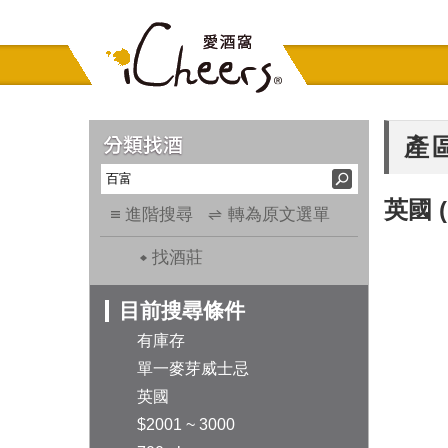
產
英國
進階搜尋
轉為原文選單
找酒莊
目前搜尋條件
有庫存
單一麥芽威士忌
英國
$2001 ~ 3000