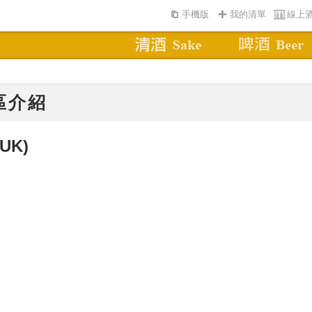
手機版
我的清單
線上
區介紹
(UK)