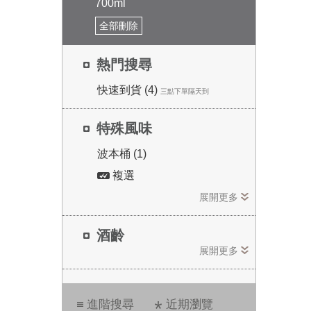
700ml
全部刪除
熱門搜尋
快速到貨 (4)
三點下單隔天到
特殊風味
波本桶 (1)
複選
展開更多
酒齡
展開更多
進階搜尋
近期瀏覽