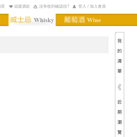
酒窖
追蹤酒款
沒有收到確認信?
登入 / 加入會員
清單內
總價