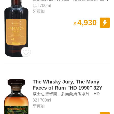
原桶強度蘭姆酒
11
700ml
牙買加
4,930
$
The Whisky Jury, The Many
Faces of Rum "HD 1990" 32Y
Old Rum
威士忌陪審團．多面蘭姆酒系列「HD
1990」32年蘭姆酒
32
700ml
牙買加