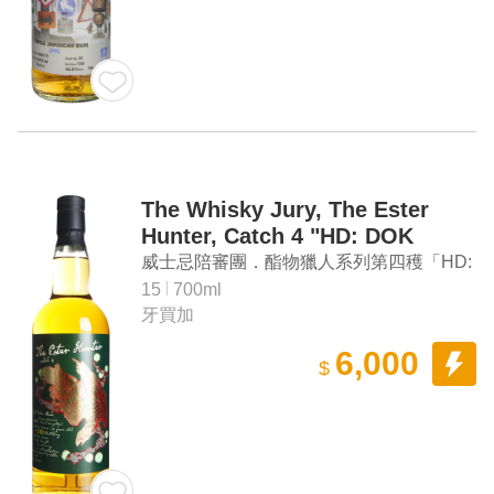
The Whisky Jury, The Ester
Hunter, Catch 4 "HD: DOK
2009" 15 Years Old Jamaican
威士忌陪審團．酯物獵人系列第四穫「HD:
Rum
DOK 2009」15年 牙買加蘭姆酒
15
700ml
牙買加
6,000
$