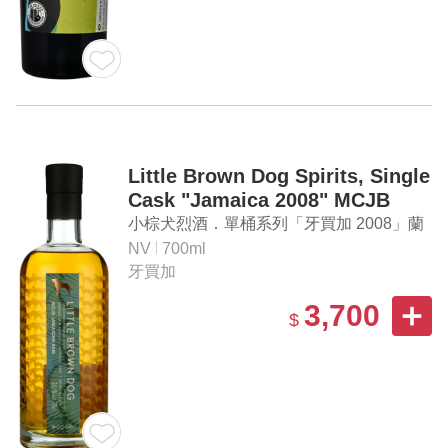
Little Brown Dog Spirits, Single
Cask "Jamaica 2008" MCJB
Jamaican Rum
小棕犬烈酒．單桶系列「牙買加 2008」蘭
姆酒
NV
700ml
牙買加
3,700
$