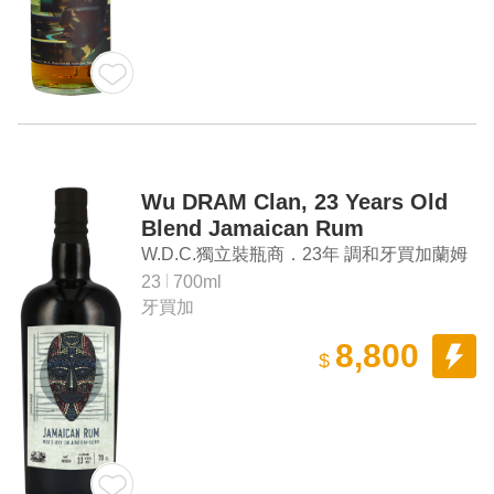
Wu DRAM Clan, 23 Years Old
Blend Jamaican Rum
W.D.C.獨立裝瓶商．23年 調和牙買加蘭姆
酒
23
700ml
牙買加
8,800
$