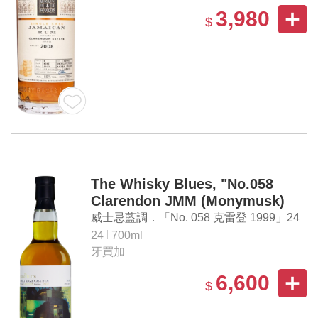
3,980
$
The Whisky Blues, "No.058
Clarendon JMM (Monymusk)
1999" Aged 24 Years Jamaican
威士忌藍調．「No. 058 克雷登 1999」24
Single Cask Rum
年牙買加單桶蘭姆酒
24
700ml
牙買加
6,600
$