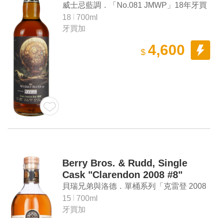
Jamaican Rum (Screw Driver)
威士忌藍調．「No.081 JMWP」18年牙買
加蘭姆酒（酒吧聯名款）
18
700ml
牙買加
4,600
$
Berry Bros. & Rudd, Single
Cask "Clarendon 2008 #8"
Jamaican Rum
貝瑞兄弟與洛德．單桶系列「克雷登 2008
#8」牙買加蘭姆酒
15
700ml
牙買加