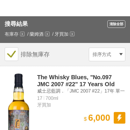
搜尋結果
清除全部
有庫存
/
蘭姆酒
/
牙買加
排除無庫存
排序方式
The Whisky Blues, "No.097
JMC 2007 #22" 17 Years Old
Single Jamaican Rum
威士忌藍調．「JMC 2007 #22」17年 單一
牙買加蘭姆酒
17
700ml
牙買加
6,000
$