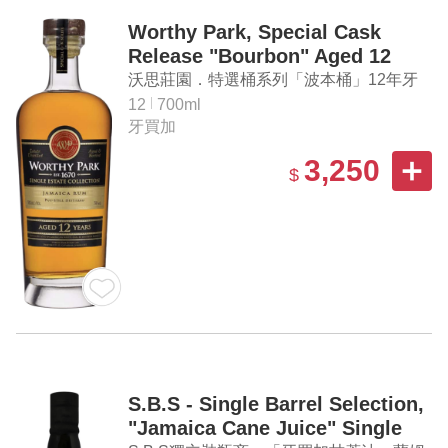
Worthy Park, Special Cask
Release "Bourbon" Aged 12
Years Jamaica Rum
沃思莊園．特選桶系列「波本桶」12年牙
買加蘭姆酒
12
700ml
牙買加
3,250
$
S.B.S - Single Barrel Selection,
"Jamaica Cane Juice" Single