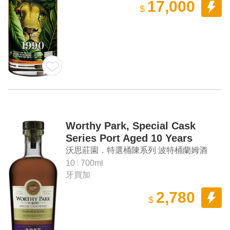
17,000
$
Worthy Park, Special Cask
Series Port Aged 10 Years
Jamaica Rum
沃思莊園．特選桶陳系列 波特桶蘭姆酒
10
700ml
牙買加
2,780
$