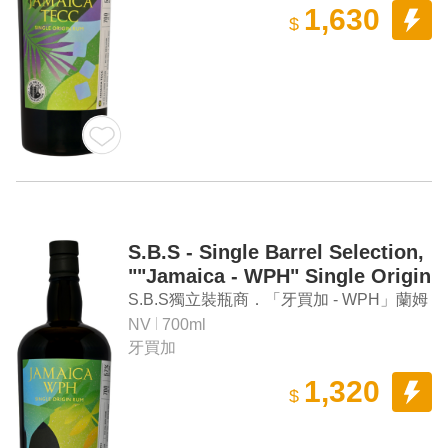
1,630
$
S.B.S - Single Barrel Selection,
""Jamaica - WPH" Single Origin
Rum
S.B.S獨立裝瓶商．「牙買加 - WPH」蘭姆
酒
NV
700ml
牙買加
1,320
$