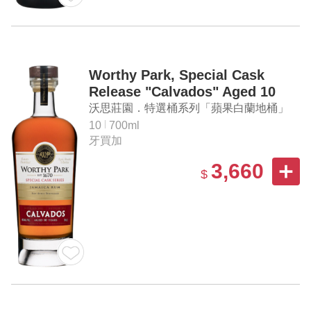
Worthy Park, Special Cask
Release "Calvados" Aged 10
Years Jamaica Rum
沃思莊園．特選桶系列「蘋果白蘭地桶」
10年牙買加蘭姆酒
10
700ml
牙買加
3,660
$