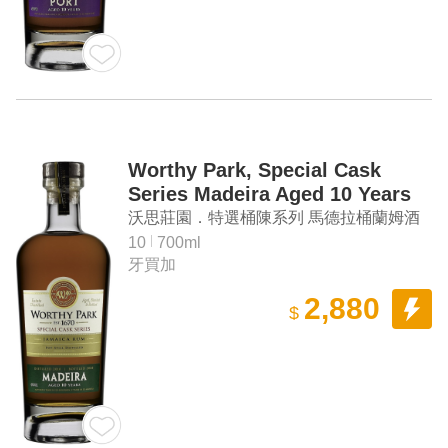
Worthy Park, Special Cask
Series Madeira Aged 10 Years
Jamaica Rum
沃思莊園．特選桶陳系列 馬德拉桶蘭姆酒
10
700ml
牙買加
2,880
$