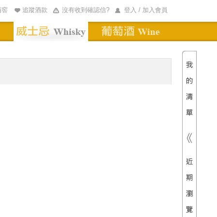
酒窖
追蹤酒款
沒有收到確認信?
登入 / 加入會員
清單內
總價