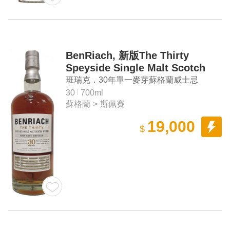
BenRiach, 新版The Thirty
Speyside Single Malt Scotch
Whisky
班瑞克．30年單一麥芽蘇格蘭威士忌
30
700ml
蘇格蘭
>
斯佩賽
19,000
$