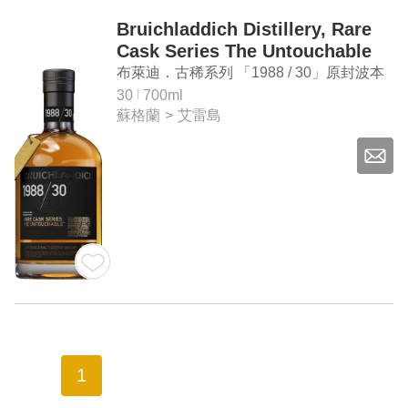
Bruichladdich Distillery, Rare
Cask Series The Untouchable
"1988 / 30" Islay Single Malt
布萊迪．古稀系列 「1988 / 30」原封波本
Scotch Whisky
桶 艾雷島單一麥芽蘇格蘭威士忌
30
700ml
蘇格蘭
>
艾雷島
1