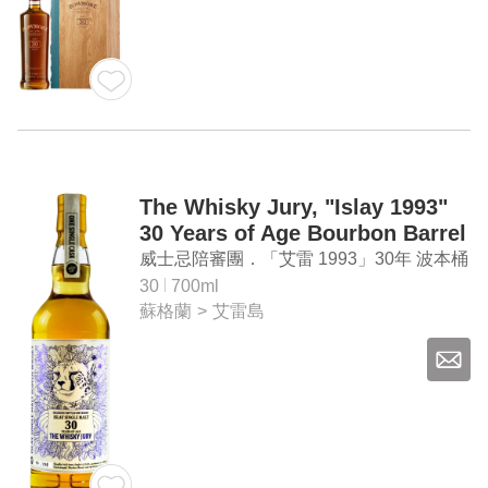
The Whisky Jury, "Islay 1993"
30 Years of Age Bourbon Barrel
Single Malt Whisky
威士忌陪審團．「艾雷 1993」30年 波本桶
(Exclusively Bottled for Taiwan)
單一麥芽蘇格蘭威士忌（台灣專屬）
30
700ml
蘇格蘭
>
艾雷島