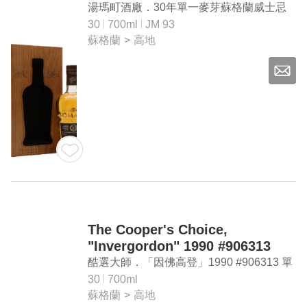
Whisky
湯瑪町酒廠．30年單一麥芽蘇格蘭威士忌
30
700ml
JM 93
蘇格蘭
>
高地
The Cooper's Choice,
"Invergordon" 1990 #906313
Single Cask Scotch Whisky
酷選大師．「因佛高登」1990 #906313 單
一桶威士忌
30
700ml
蘇格蘭
>
高地