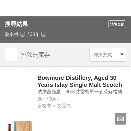
搜尋結果
清除全部
波本桶
/
30年
排除無庫存
排序方式
Bowmore Distillery, Aged 30
Years Islay Single Malt Scotch
Whisky
波摩蒸餾廠．30年艾雷島單一麥芽蘇格蘭
威士忌
30
700ml
蘇格蘭
>
艾雷島