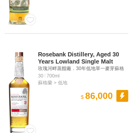
Rosebank Distillery, Aged 30
Years Lowland Single Malt
Scotch Whisky Release 1
玫瑰河畔蒸餾廠．30年低地單一麥芽蘇格
蘭威士忌 第一版
30
700ml
蘇格蘭
>
低地
86,000
$