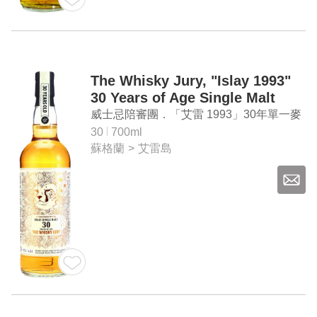
The Whisky Jury, "Islay 1993"
30 Years of Age Single Malt
Whisky (4th Anniversary
威士忌陪審團．「艾雷 1993」30年單一麥
Bottling)
芽威士忌（裝瓶四週年紀念）
30
700ml
蘇格蘭
>
艾雷島