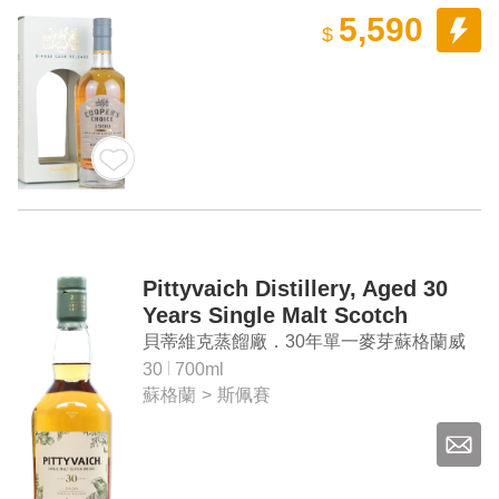
5,590
$
Pittyvaich Distillery, Aged 30
Years Single Malt Scotch
Whisky 2020 Special Release
貝蒂維克蒸餾廠．30年單一麥芽蘇格蘭威
士忌 2020年限量原酒臻選系列
30
700ml
蘇格蘭
>
斯佩賽