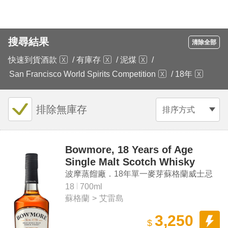
搜尋結果
清除全部
快速到貨酒款
/
有庫存
/
泥煤
/
San Francisco World Spirits Competition
/
18年
排除無庫存
排序方式
Bowmore, 18 Years of Age
Single Malt Scotch Whisky
波摩蒸餾廠．18年單一麥芽蘇格蘭威士忌
18
700ml
蘇格蘭
>
艾雷島
3,250
$