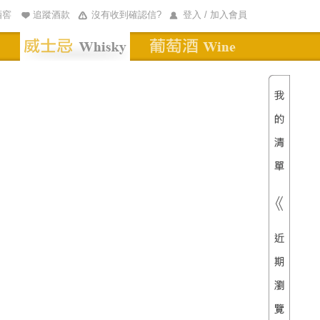
酒窖
追蹤酒款
沒有收到確認信?
登入 / 加入會員
清單內
總價