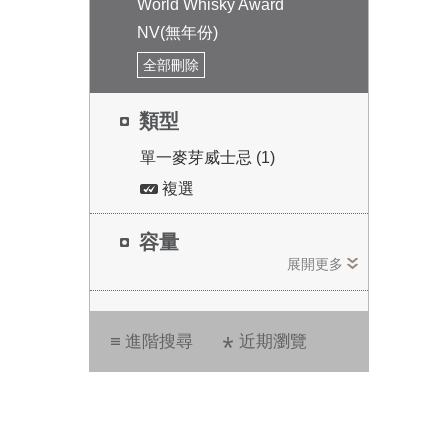
World Whisky Award
NV(無年份)
全部刪除
類型
單一麥芽威士忌 (1)
複選
容量
展開更多
進階搜尋
近期瀏覽