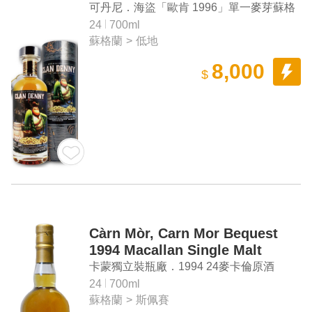
Whisky
可丹尼．海盜「歐肯 1996」單一麥芽蘇格
蘭威士忌原酒
24
700ml
蘇格蘭
>
低地
8,000
$
Càrn Mòr, Carn Mor Bequest
1994 Macallan Single Malt
Scotch Whisky
卡蒙獨立裝瓶廠．1994 24麥卡倫原酒
24
700ml
蘇格蘭
>
斯佩賽