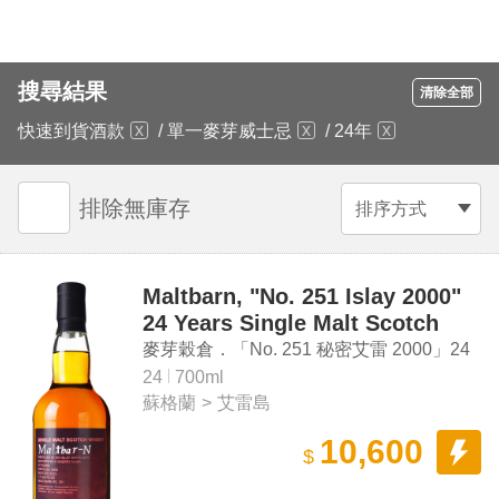
搜尋結果
清除全部
快速到貨酒款
/
單一麥芽威士忌
/
24年
排除無庫存
排序方式
Maltbarn, "No. 251 Islay 2000"
24 Years Single Malt Scotch
Whisky
麥芽穀倉．「No. 251 秘密艾雷 2000」24
年單一麥芽蘇格蘭威士忌
24
700ml
蘇格蘭
>
艾雷島
10,600
$