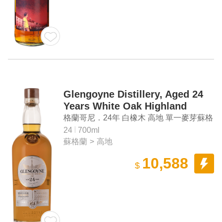
Glengoyne Distillery, Aged 24
Years White Oak Highland
Single Malt Scotch Whisky
格蘭哥尼．24年 白橡木 高地 單一麥芽蘇格
蘭威士忌
24
700ml
蘇格蘭
>
高地
10,588
$