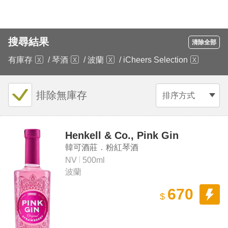
搜尋結果
清除全部
有庫存
/
琴酒
/
波蘭
/
iCheers Selection
排除無庫存
排序方式
Henkell & Co., Pink Gin
韓可酒莊．粉紅琴酒
NV
500ml
波蘭
670
$