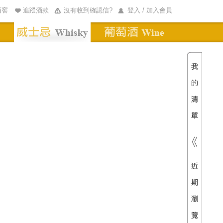
酒窖
追蹤酒款
沒有收到確認信?
登入 / 加入會員
清單內
總價