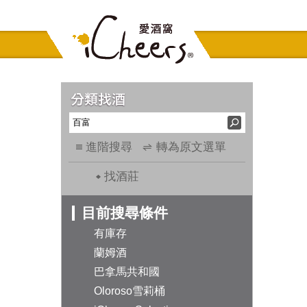
進階搜尋
轉為原文選單
找酒莊
目前搜尋條件
有庫存
蘭姆酒
巴拿馬共和國
Oloroso雪莉桶