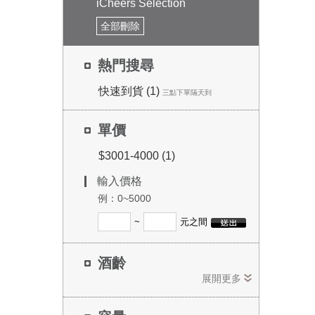
iCheers Selection
全部刪除
熱門搜尋
快速到貨 (1)
三點下單隔天到
單價
$3001-4000 (1)
輸入價格
例：0~5000
~
元之間
酒齡
展開更多