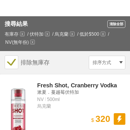
搜尋結果
清除全部
有庫存
/
伏特加
/
烏克蘭
/
低於$500
/
NV(無年份)
排除無庫存
排序方式
Fresh Shot, Cranberry Vodka
漱夏．蔓越莓伏特加
NV
500ml
烏克蘭
320
$