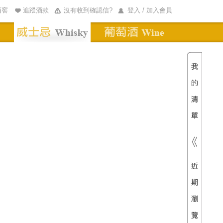
酒窖
追蹤酒款
沒有收到確認信?
登入 / 加入會員
清單內
總價