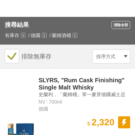
搜尋結果
清除全部
有庫存
/
德國
/
蘭姆酒桶
排除無庫存
排序方式
SLYRS, "Rum Cask Finishing"
Single Malt Whisky
史蘭利．「蘭姆桶」單一麥芽德國威士忌
NV
700ml
德國
2,320
$