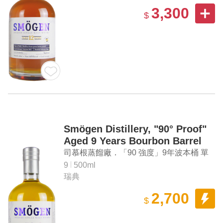
3,300
$
Smögen Distillery, "90° Proof"
Aged 9 Years Bourbon Barrel
Single Malt Swedish Whisky
司慕根蒸餾廠．「90 強度」9年波本桶 單
一麥芽瑞典威士忌
9
500ml
瑞典
2,700
$