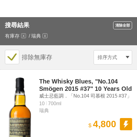
搜尋結果
清除全部
有庫存
/
瑞典
排除無庫存
排序方式
The Whisky Blues, "No.104
Smögen 2015 #37" 10 Years Old
Single Malt Swedish Whisky
威士忌藍調．「No.104 司慕根 2015 #37」
10年 單一麥芽瑞典威士忌
10
700ml
瑞典
4,800
$