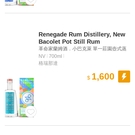
Renegade Rum Distillery, New
Bacolet Pot Still Rum
革命家蘭姆酒．小巴克萊 單一莊園壺式蒸
餾蘭姆酒
NV
700ml
格瑞那達
1,600
$