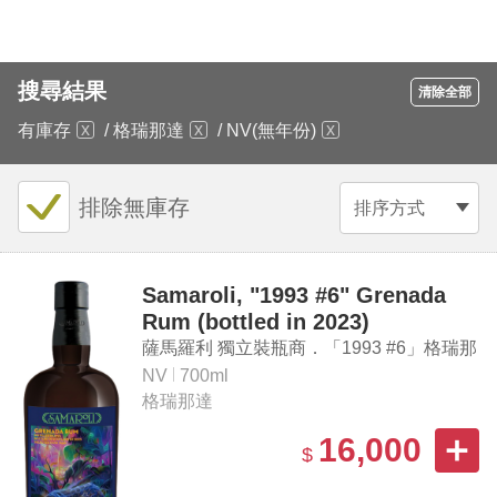
搜尋結果
清除全部
有庫存
/
格瑞那達
/
NV(無年份)
排除無庫存
排序方式
Samaroli, "1993 #6" Grenada
Rum (bottled in 2023)
薩馬羅利 獨立裝瓶商．「1993 #6」格瑞那
達蘭姆酒（2023裝瓶）
NV
700ml
格瑞那達
16,000
$