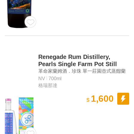
Renegade Rum Distillery,
Pearls Single Farm Pot Still
革命家蘭姆酒．珍珠 單一莊園壺式蒸餾蘭
姆酒
NV
700ml
格瑞那達
1,600
$