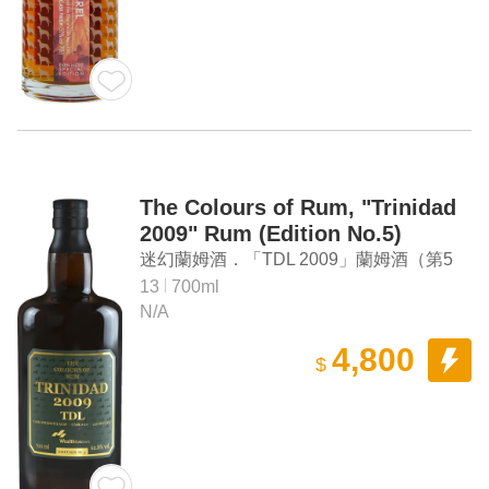
The Colours of Rum, "Trinidad
2009" Rum (Edition No.5)
迷幻蘭姆酒．「TDL 2009」蘭姆酒（第5
版）
13
700ml
N/A
4,800
$