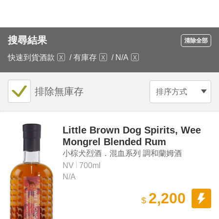
搜尋結果
清除全部
快速到貨酒款
/
有庫存
/
N/A
排除無庫存
排序方式
Little Brown Dog Spirits, Wee
Mongrel Blended Rum
小棕犬烈酒．混血系列 調和蘭姆酒
NV
700ml
N/A
2,200
$