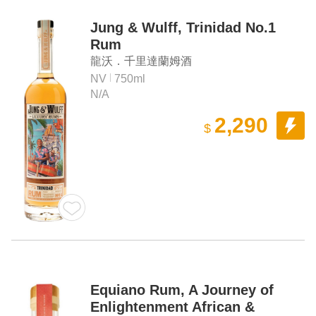
Jung & Wulff, Trinidad No.1
Rum
龍沃．千里達蘭姆酒
NV
750ml
N/A
2,290
$
Equiano Rum, A Journey of
Enlightenment African &