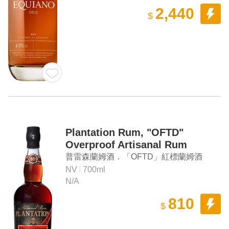
2,440
$
Plantation Rum, "OFTD"
Overproof Artisanal Rum
普雷森蘭姆酒．「OFTD」紅標蘭姆酒
NV
700ml
N/A
810
$