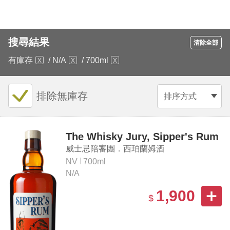
搜尋結果
清除全部
有庫存
/
N/A
/
700ml
排除無庫存
排序方式
The Whisky Jury, Sipper's Rum
威士忌陪審團．西珀蘭姆酒
NV
700ml
N/A
1,900
$