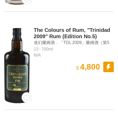
The Colours of Rum, "Trinidad
2009" Rum (Edition No.5)
迷幻蘭姆酒．「TDL 2009」蘭姆酒（第5
版）
13
700ml
N/A
4,800
$