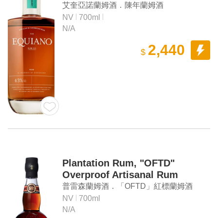
Rum
艾奎亞諾蘭姆酒．陳年蘭姆酒
NV
700ml
N/A
2,440
$
Plantation Rum, "OFTD"
Overproof Artisanal Rum
普雷森蘭姆酒．「OFTD」紅標蘭姆酒
NV
700ml
N/A