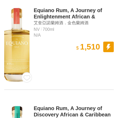
Equiano Rum, A Journey of
Enlightenment African &
Caribbean Rum
艾奎亞諾蘭姆酒．金色蘭姆酒
NV
700ml
N/A
1,510
$
Equiano Rum, A Journey of
Discovery African & Caribbean