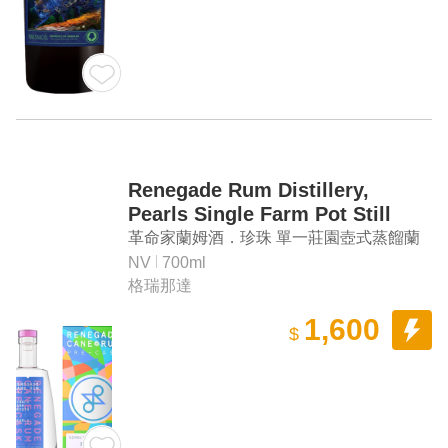
Renegade Rum Distillery,
Pearls Single Farm Pot Still
革命家蘭姆酒．珍珠 單一莊園壺式蒸餾蘭
姆酒
NV
700ml
格瑞那達
1,600
$