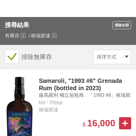
搜尋結果
清除全部
有庫存
/
格瑞那達
排除無庫存
排序方式
Samaroli, "1993 #6" Grenada
Rum (bottled in 2023)
薩馬羅利 獨立裝瓶商．「1993 #6」格瑞那
達蘭姆酒（2023裝瓶）
NV
700ml
格瑞那達
16,000
$