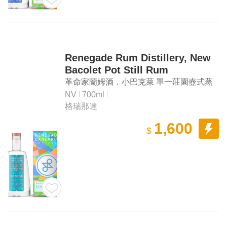
Renegade Rum Distillery, New
Bacolet Pot Still Rum
革命家蘭姆酒．小巴克萊 單一莊園壺式蒸
餾蘭姆酒
NV
700ml
格瑞那達
1,600
$