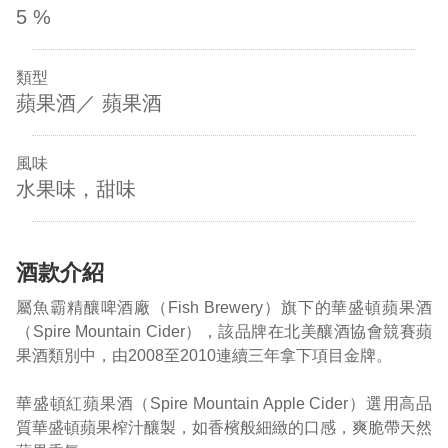
5 %
類型
蘋果酒／ 蘋果酒
風味
水果味，甜味
酒款介紹
屬魚霸精釀啤酒廠（Fish Brewery）旗下的華盛頓蘋果酒
（Spire Mountain Cider），該品牌在北美釀酒協會競賽蘋
果酒類別中，由2008至2010連續三年拿下項目金牌。
華盛頓紅蘋果酒（Spire Mountain Apple Cider）選用高品
質華盛頓蘋果榨汁釀製，如香檳般細緻的口感，爽脆帶天然