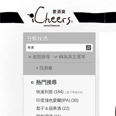
進階搜尋
轉為原文選單
找酒廠
熱門搜尋
快速到貨 (184)
三點下單隔天到
印度淺色愛爾(IPA) (30)
梨子＆蘋果酒 (22)