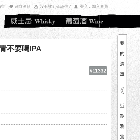
酒窖
追蹤酒款
沒有收到確認信?
登入 / 加入會員
清單內
總價
不要喝IPA
#11332