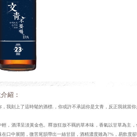
款介紹：
你，我刻上了這時髦的酒標.，你或許不承認你是文青，反正我就當你
中輕，酒澤呈淡黃金色。釋放狂放不羈的草本味，香氣以甘草為主，
味在口中展開，微苦尾韻帶出一絲甘甜，酒精濃度雖為7%，易飲度卻