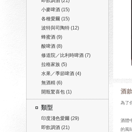
即飲調酒 (21)
小麥啤酒 (15)
各種愛爾 (15)
波特與司陶特 (12)
蜂蜜酒 (9)
酸啤酒 (8)
修道院／比利時啤酒 (7)
拉格家族 (5)
水果／季節啤酒 (4)
無酒精 (6)
酒
開瓶驚喜包 (1)
為了
類型
印度淺色愛爾 (29)
酒體
即飲調酒 (21)
的風