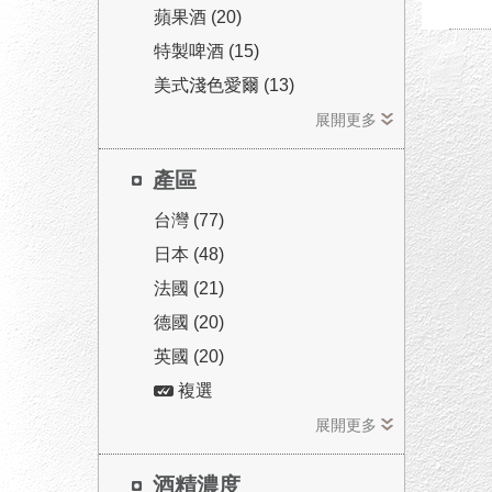
蘋果酒 (20)
特製啤酒 (15)
美式淺色愛爾 (13)
展開更多
產區
台灣 (77)
日本 (48)
法國 (21)
德國 (20)
英國 (20)
複選
展開更多
酒精濃度