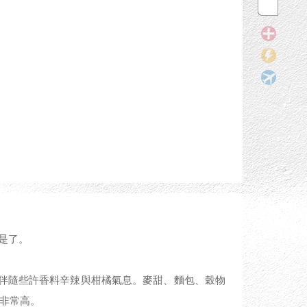
是了。
伴隨些許香料辛辣與柑橘氣息。麥甜、麵包、穀物
非常高。