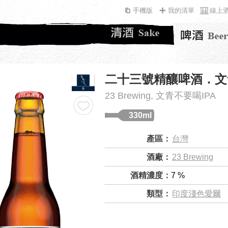
手機版
我的清單
線上
二十三號精釀啤酒．文青
23 Brewing, 文青不要喝IPA
330ml
產區：
台灣
酒廠：
23 Brewing
酒精濃度：
7 %
類型：
印度淺色愛爾