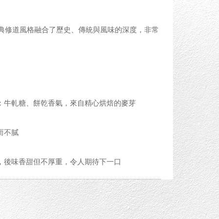
經典修道風格融合了歷史、傳統與風味的深度，非常
：牛軋糖、餅乾香氣，來自精心烘焙的麥芽
而不膩
，後味香甜但不厚重，令人期待下一口