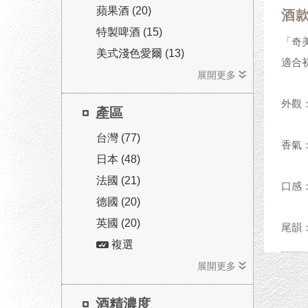
蘋果酒 (20)
酒
特製啤酒 (15)
「奇
美式淺色愛爾 (13)
適合
展開更多
外觀
產區
台灣 (77)
香氣
日本 (48)
法國 (21)
口感
德國 (20)
英國 (20)
尾韻
複選
展開更多
酒精濃度