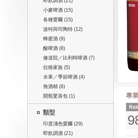
即飲調酒 (21)
小麥啤酒 (15)
各種愛爾 (15)
波特與司陶特 (12)
蜂蜜酒 (9)
酸啤酒 (8)
修道院／比利時啤酒 (7)
拉格家族 (5)
水果／季節啤酒 (4)
無酒精 (6)
專
開瓶驚喜包 (1)
Rat
類型
9
印度淺色愛爾 (29)
即飲調酒 (21)