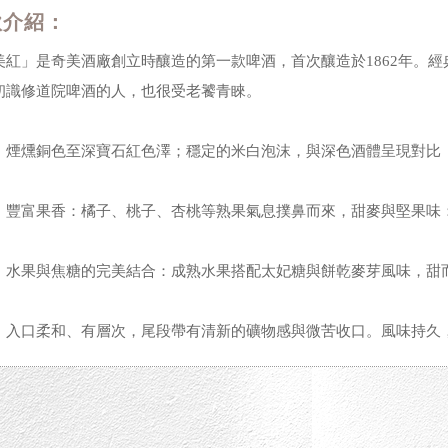
款介紹：
美紅」是奇美酒廠創立時釀造的第一款啤酒，首次釀造於1862年。
初識修道院啤酒的人，也很受老饕青睞。
：煙燻銅色至深寶石紅色澤；穩定的米白泡沫，與深色酒體呈現對比
：豐富果香：橘子、桃子、杏桃等熟果氣息撲鼻而來，甜麥與堅果味
：水果與焦糖的完美結合：成熟水果搭配太妃糖與餅乾麥芽風味，甜
：入口柔和、有層次，尾段帶有清新的礦物感與微苦收口。風味持久