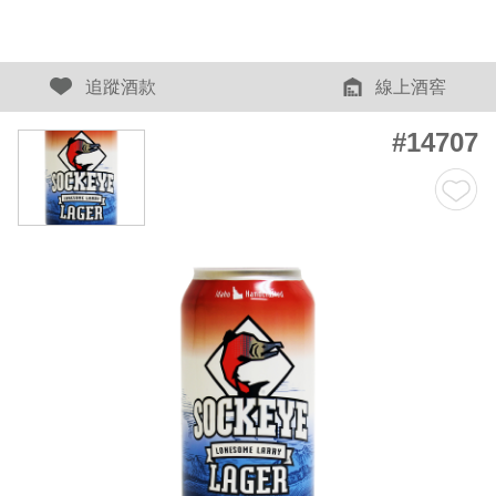
追蹤酒款
線上酒窖
#14707