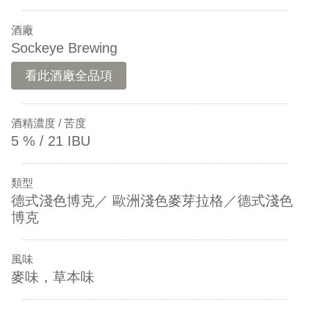
酒廠
Sockeye Brewing
看此酒廠全品項
酒精濃度 / 苦度
5 % / 21 IBU
類型
德式淺色博克／ 歐洲淺色麥芽拉格／德式淺色
博克
風味
麥味，草本味