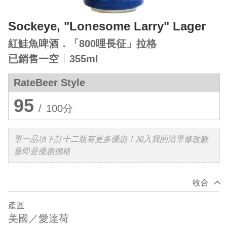
Sockeye, "Lonesome Larry" Lager
紅鮭魚啤酒．「800哩長征」拉格
已銷售一空
355ml
RateBeer Style
95
/
100分
單一品項下訂十二瓶有更多優惠！加入我的清單修改數
量即是優惠價格
收合
產區
美國／愛達荷