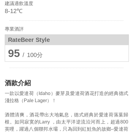
建議適飲溫度
8-12℃
專業酒評
RateBeer Style
95
/
100分
酒款介紹
一款以愛達荷（Idaho）麥芽及愛達荷酒花打造的經典德式
淺拉格（Pale Lager）！
酒體清爽，酒花帶出大地氣息，德式經典於愛達荷落葉歸
根。如同寂寞的Larry ，由太平洋逆流沿河而上，超過800
英哩，躍過八個聯邦水壩，只為回到紅鮭魚的故鄉–愛達荷