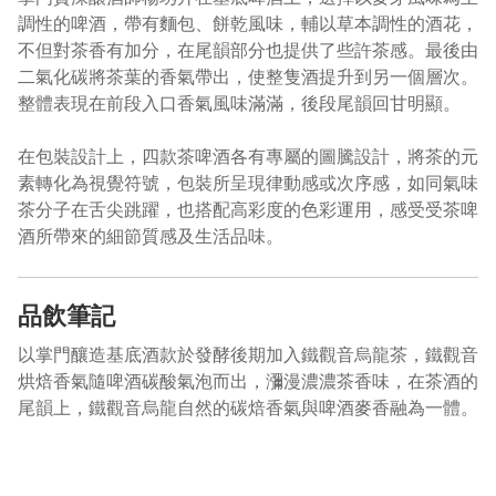
調性的啤酒，帶有麵包、餅乾風味，輔以草本調性的酒花，
不但對茶香有加分，在尾韻部分也提供了些許茶感。最後由
二氣化碳將茶葉的香氣帶出，使整隻酒提升到另一個層次。
整體表現在前段入口香氣風味滿滿，後段尾韻回甘明顯。
在包裝設計上，四款茶啤酒各有專屬的圖騰設計，將茶的元
素轉化為視覺符號，包裝所呈現律動感或次序感，如同氣味
茶分子在舌尖跳躍，也搭配高彩度的色彩運用，感受受茶啤
酒所帶來的細節質感及生活品味。
品飲筆記
以掌門釀造基底酒款於發酵後期加入鐵觀音烏龍茶，鐵觀音
烘焙香氣隨啤酒碳酸氣泡而出，瀰漫濃濃茶香味，在茶酒的
尾韻上，鐵觀音烏龍自然的碳焙香氣與啤酒麥香融為一體。