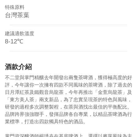
特殊原料
台灣茶葉
建議適飲溫度
8-12℃
酒款介紹
不二堂與掌門精釀去年開發出兩隻茶啤酒，獲得極高度的好
評，今年讓你一次擁有四款不同風味的茶啤酒，除了過去的
日月潭紅茶及鐵觀音烏龍茶，今年再推出「金萱烏龍茶」及
「東方美人茶」兩支新品，為了忠實呈現茶的特色與風味，
研發的過程多次調整製程，在茶與酒找出最佳的平衡配比。
品牌跨界強強聯手，發揮品牌各自專業，以精品茶啤酒為行
業標準，打造出四款獨具特色的酒品。
掌門資深釀酒師楊琇卉在基底啤酒上，選擇以麥芽風味為主