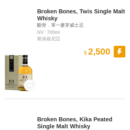
Broken Bones, Twis Single Malt
Whisky
斷骨．單一麥芽威士忌
NV
700ml
斯洛維尼亞
2,500
$
Broken Bones, Kika Peated
Single Malt Whisky