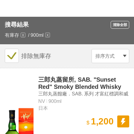
搜尋結果
清除全部
有庫存
/
900ml
排除無庫存
排序方式
三郎丸蒸留所, SAB. "Sunset
Red" Smoky Blended Whisky
Set (700ml*1、200ml*1)
三郎丸蒸餾廠．SAB. 系列 才富紅標調和威
士忌組（700ml、200ml各一瓶）
NV
900ml
日本
1,200
$