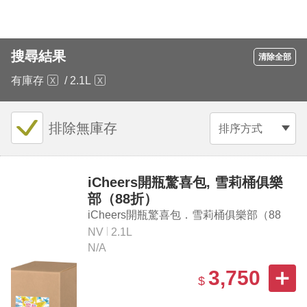
搜尋結果
清除全部
有庫存
/
2.1L
排除無庫存
排序方式
iCheers開瓶驚喜包, 雪莉桶俱樂
部（88折）
iCheers開瓶驚喜包．雪莉桶俱樂部（88
折）
NV
2.1L
N/A
3,750
$