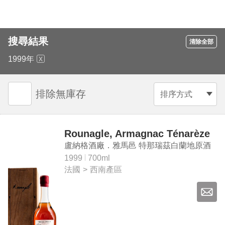
搜尋結果
清除全部
1999年
排除無庫存
排序方式
Rounagle, Armagnac Ténarèze
盧納格酒廠．雅馬邑 特那瑞茲白蘭地原酒
1999
700ml
法國
>
西南產區