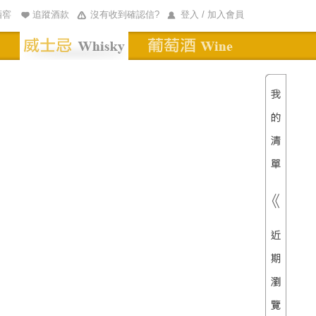
酒窖
追蹤酒款
沒有收到確認信?
登入 / 加入會員
清單內
總價