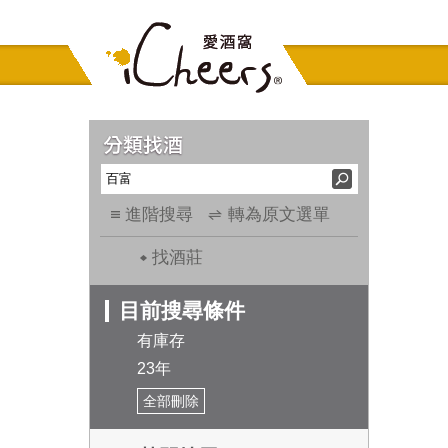
進階搜尋
轉為原文選單
找酒莊
目前搜尋條件
有庫存
23年
全部刪除