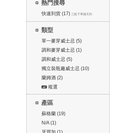
熱門搜尋
快速到貨 (17)
三點下單隔天到
類型
單一麥芽威士忌 (5)
調和麥芽威士忌 (1)
調和威士忌 (5)
獨立裝瓶廠威士忌 (10)
蘭姆酒 (2)
複選
產區
蘇格蘭 (19)
N/A (1)
牙買加 (1)