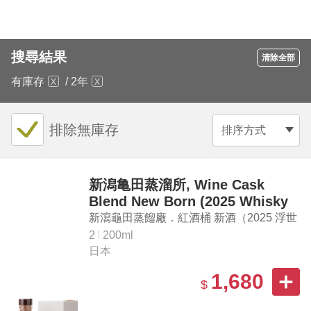
搜尋結果
清除全部
有庫存
/
2年
排除無庫存
排序方式
新潟亀田蒸溜所, Wine Cask
Blend New Born (2025 Whisky
Taste Expo Limited Edition)
新瀉龜田蒸餾廠．紅酒桶 新酒（2025 浮世
繪酒展聯名限量版）
2
200ml
日本
1,680
$