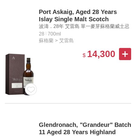
Port Askaig, Aged 28 Years
Islay Single Malt Scotch
Whisky
波濤．28年 艾雷島 單一麥芽蘇格蘭威士忌
28
700ml
蘇格蘭
>
艾雷島
14,300
$
Glendronach, "Grandeur" Batch
11 Aged 28 Years Highland