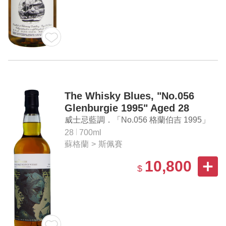
The Whisky Blues, "No.056
Glenburgie 1995" Aged 28
Years Single Malt Scotch
威士忌藍調．「No.056 格蘭伯吉 1995」
Whisky
28年單一麥芽蘇格蘭威士忌
28
700ml
蘇格蘭
>
斯佩賽
10,800
$