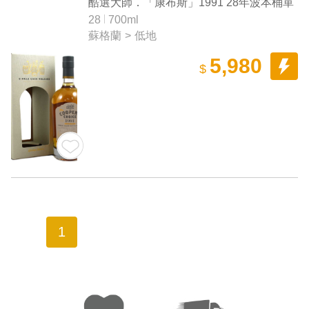
Matured Single Grain Whisky
酷選大師．「康布斯」1991 28年波本桶單
一桶穀物威士忌（台灣限定）
28
700ml
蘇格蘭
>
低地
5,980
$
1