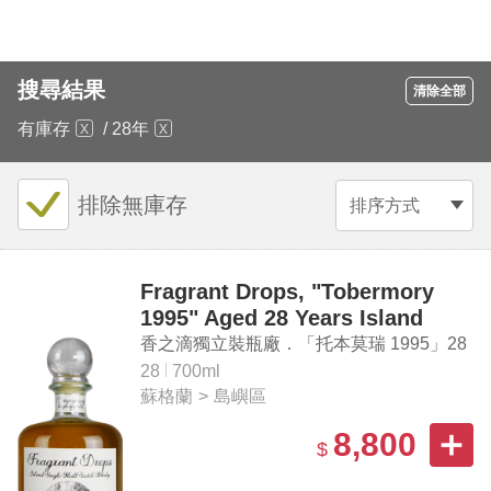
搜尋結果
清除全部
有庫存
/
28年
排除無庫存
排序方式
Fragrant Drops, "Tobermory
1995" Aged 28 Years Island
Single Malt Scotch Whisky
香之滴獨立裝瓶廠．「托本莫瑞 1995」28
年 島嶼區 單一麥芽蘇格蘭威士忌
28
700ml
蘇格蘭
>
島嶼區
8,800
$