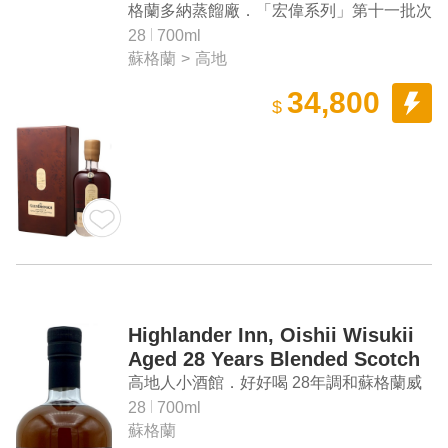
Single Malt Scotch Whisky
格蘭多納蒸餾廠．「宏偉系列」第十一批次
28年 單一麥芽蘇格蘭威士忌
28
700ml
蘇格蘭
>
高地
34,800
$
Highlander Inn, Oishii Wisukii
Aged 28 Years Blended Scotch
Whisky
高地人小酒館．好好喝 28年調和蘇格蘭威
士忌
28
700ml
蘇格蘭