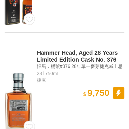
Hammer Head, Aged 28 Years
Limited Edition Cask No. 376
Czech Vintage Single Malt
悍馬．桶號#376 28年單一麥芽捷克威士忌
Whisky
28
750ml
捷克
9,750
$