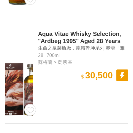
Aqua Vitae Whisky Selection,
"Ardbeg 1995" Aged 28 Years
Single Malt Scotch Whisky
生命之泉裝瓶廠．龍轉乾坤系列 赤龍「雅
柏 1995」28年單一麥芽蘇格蘭威士忌
28
700ml
蘇格蘭
>
島嶼區
30,500
$