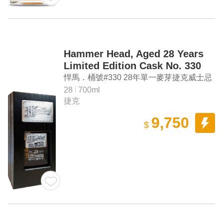
Hammer Head, Aged 28 Years
Limited Edition Cask No. 330
Czech Vintage Single Malt
悍馬．桶號#330 28年單一麥芽捷克威士忌
Whisky
（木盒版）
28
700ml
捷克
9,750
$