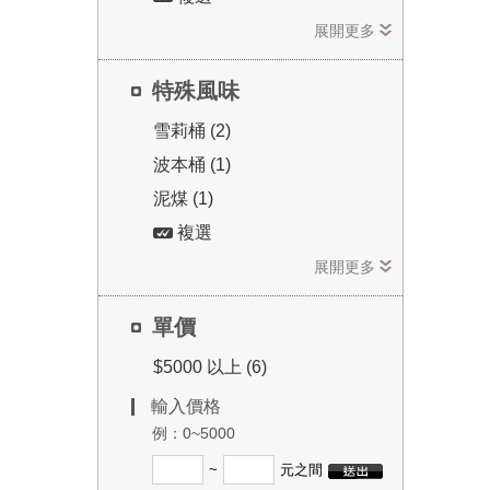
展開更多
特殊風味
雪莉桶 (2)
波本桶 (1)
泥煤 (1)
複選
展開更多
單價
$5000 以上 (6)
輸入價格
例：0~5000
~
元之間