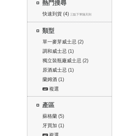
熱門搜尋
快速到貨 (4)
三點下單隔天到
類型
單一麥芽威士忌 (2)
調和威士忌 (1)
獨立裝瓶廠威士忌 (2)
原酒威士忌 (1)
蘭姆酒 (1)
複選
產區
蘇格蘭 (5)
牙買加 (1)
複選