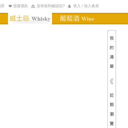
酒窖
追蹤酒款
沒有收到確認信?
登入 / 加入會員
清單內
總價