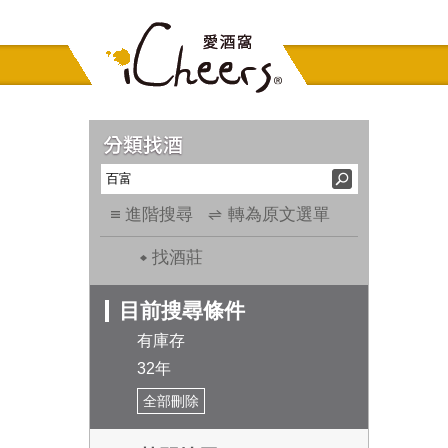
進階搜尋
轉為原文選單
找酒莊
目前搜尋條件
有庫存
32年
全部刪除