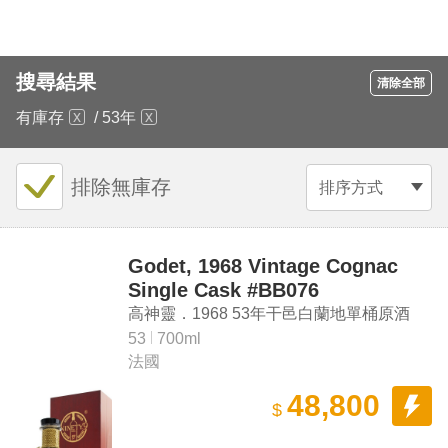
搜尋結果
清除全部
有庫存
/
53年
排除無庫存
排序方式
Godet, 1968 Vintage Cognac
Single Cask #BB076
高神靈．1968 53年干邑白蘭地單桶原酒
53
700ml
法國
48,800
$